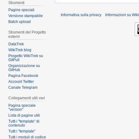
Strumenti
Pagine speciali
Informativa sulla privacy
Informazioni su Wiki
Versione stampabile
Batch upload
Strumenti del Progetto
esterni
DataTrek
WikiTrek blog
Progetto WikiTrek su
GitPull
Organizzazione su
GitHub
Pagina Facebook
Account Twitter
Canale Telegram
Collegamenti utili vari
Pagina speciale
''version''
Lista di pagine utili
Tutti i ''template'' di
contenuto
Tutti i ''template''
Tutti i moduli di codice