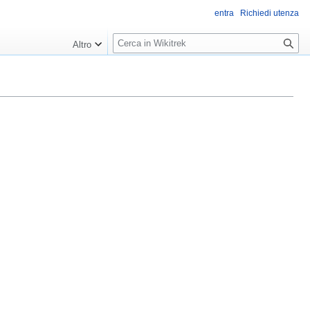
entra
Richiedi utenza
R
Altro
i
c
e
r
c
a