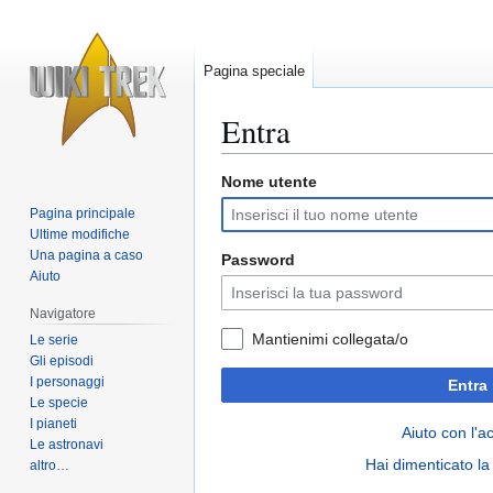
Pagina speciale
Entra
Nome utente
Vai
Vai
alla
alla
Pagina principale
navigazione
ricerca
Ultime modifiche
Una pagina a caso
Password
Aiuto
Navigatore
Mantienimi collegata/o
Le serie
Gli episodi
I personaggi
Entra
Le specie
I pianeti
Aiuto con l'a
Le astronavi
Hai dimenticato l
altro…