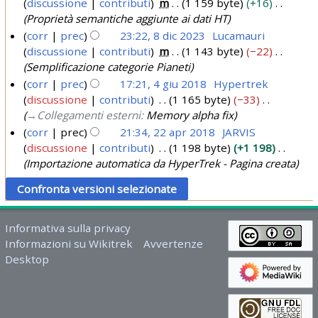
discussione
contributi
m
1 159 byte
+16
4
e
0
Proprietà semantiche aggiunte ai dati HT
n
2
corr
prec
23:22, 8 dic 2023
Lucamauri
2
discussione
contributi
m
1 143 byte
−22
4
8
0
Semplificazione categorie Pianeti
d
2
corr
prec
17:21, 4 giu 2018
Hypertrek
i
discussione
contributi
1 165 byte
−33
4
4
c
→
Collegamenti esterni
:
Memory alpha fix
g
2
corr
prec
21:34, 22 apr 2018
JARVIS
i
0
discussione
contributi
1 198 byte
+1 198
2
u
2
Importazione automatica da HyperTrek - Pagina creata
2
2
3
a
0
p
1
r
8
Informativa sulla privacy
2
Informazioni su Wikitrek
Avvertenze
0
Desktop
1
8