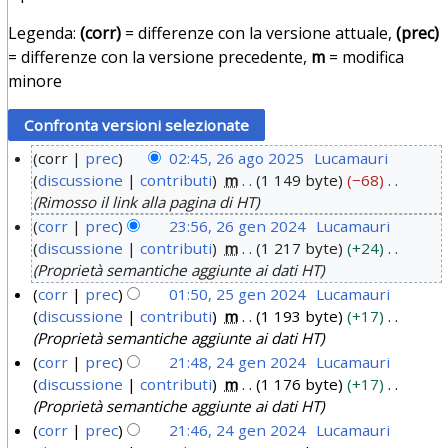
Legenda:
(corr)
= differenze con la versione attuale,
(prec)
= differenze con la versione precedente,
m
= modifica
minore
corr
prec
02:45, 26 ago 2025
Lucamauri
discussione
contributi
m
1 149 byte
−68
2
Rimosso il link alla pagina di HT
6
corr
prec
23:56, 26 gen 2024
Lucamauri
a
discussione
contributi
m
1 217 byte
+24
2
g
Proprietà semantiche aggiunte ai dati HT
6
o
corr
prec
01:50, 25 gen 2024
Lucamauri
g
2
discussione
contributi
m
1 193 byte
+17
2
e
0
Proprietà semantiche aggiunte ai dati HT
5
n
2
corr
prec
21:48, 24 gen 2024
Lucamauri
g
2
discussione
contributi
m
1 176 byte
+17
5
2
e
0
Proprietà semantiche aggiunte ai dati HT
4
n
2
corr
prec
21:46, 24 gen 2024
Lucamauri
g
2