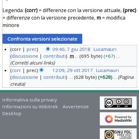
Legenda:
(corr)
= differenze con la versione attuale,
(prec)
= differenze con la versione precedente,
m
= modifica
minore
corr
prec
09:40, 7 giu 2018
Lucamauri
discussione
contributi
m
695 byte
+67
7
Corretti alcuni links
g
corr
prec
12:09, 29 ott 2017
Lucamauri
i
discussione
contributi
628 byte
+628
Pagina
2
u
creata
9
2
o
0
Informativa sulla privacy
t
1
Informazioni su Wikitrek
Avvertenze
t
8
Desktop
2
0
1