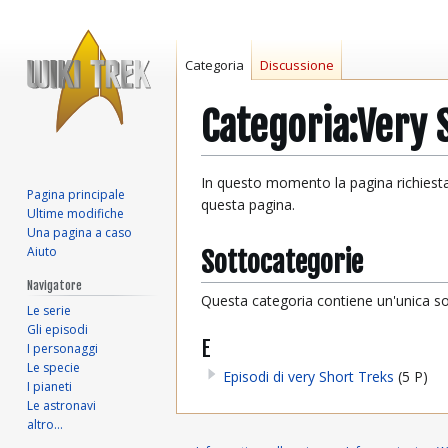
Categoria
Discussione
Categoria
:
Very 
Vai
Vai
In questo momento la pagina richiesta
Pagina principale
alla
alla
questa pagina.
Ultime modifiche
navigazione
ricerca
Una pagina a caso
Aiuto
Sottocategorie
Navigatore
Questa categoria contiene un'unica sot
Le serie
Gli episodi
E
I personaggi
Le specie
Episodi di very Short Treks
(5 P)
I pianeti
Le astronavi
altro…