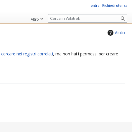
entra
Richiedi utenza
R
Altro
i
c
Aiuto
e
r
c
o
cercare nei registri correlati
, ma non hai i permessi per creare
a