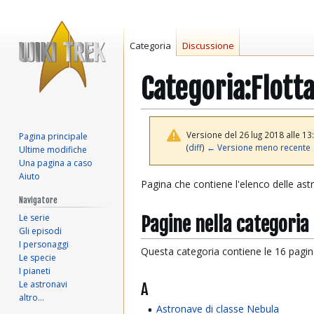
Categoria
Discussione
Categoria:Flotta
Versione del 26 lug 2018 alle 13
Pagina principale
(
diff
)
← Versione meno recente
Ultime modifiche
Una pagina a caso
Aiuto
Vai
Vai
Pagina che contiene l'elenco delle ast
alla
alla
Navigatore
navigazione
ricerca
Le serie
Pagine nella categoria
Gli episodi
I personaggi
Questa categoria contiene le 16 pagine 
Le specie
I pianeti
Le astronavi
A
altro…
Astronave di classe Nebula