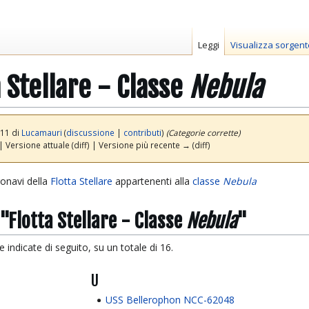
Leggi
Visualizza sorgent
 Stellare - Classe
Nebula
:11 di
Lucamauri
(
discussione
|
contributi
)
(Categorie corrette)
| Versione attuale (diff) | Versione più recente → (diff)
ronavi della
Flotta Stellare
appartenenti alla
classe
Nebula
 "Flotta Stellare - Classe
Nebula
"
indicate di seguito, su un totale di 16.
U
USS Bellerophon NCC-62048