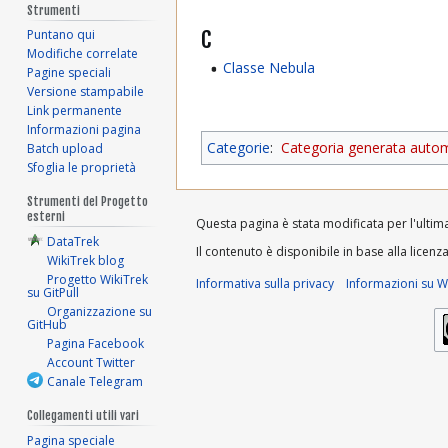
Strumenti
C
Puntano qui
Modifiche correlate
Classe Nebula
Pagine speciali
Versione stampabile
Link permanente
Informazioni pagina
Categorie
:
Categoria generata auto
Batch upload
Sfoglia le proprietà
Strumenti del Progetto
esterni
Questa pagina è stata modificata per l'ultima 
DataTrek
Il contenuto è disponibile in base alla licenz
WikiTrek blog
Progetto WikiTrek
Informativa sulla privacy
Informazioni su Wi
su GitPull
Organizzazione su
GitHub
Pagina Facebook
Account Twitter
Canale Telegram
Collegamenti utili vari
Pagina speciale