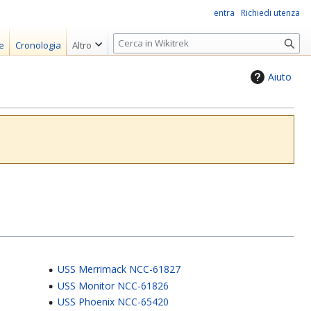
entra
Richiedi utenza
R
e
Cronologia
Altro
i
c
Aiuto
e
r
c
a
USS Merrimack NCC-61827
USS Monitor NCC-61826
USS Phoenix NCC-65420