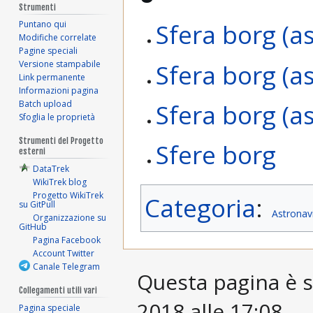
Strumenti
Sfera borg (a
Puntano qui
Modifiche correlate
Pagine speciali
Versione stampabile
Sfera borg (a
Link permanente
Informazioni pagina
Batch upload
Sfera borg (a
Sfoglia le proprietà
Strumenti del Progetto
Sfere borg
esterni
DataTrek
WikiTrek blog
Progetto WikiTrek
Categoria
:
su GitPull
Astronav
Organizzazione su
GitHub
Pagina Facebook
Account Twitter
Canale Telegram
Questa pagina è st
Collegamenti utili vari
2018 alle 17:08.
Pagina speciale