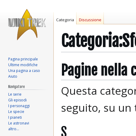
Categoria
Discussione
Categoria
:
Sf
Pagina principale
Vai
Vai
Pagine nella 
Ultime modifiche
alla
alla
Una pagina a caso
Aiuto
navigazione
ricerca
Questa categori
Navigatore
Le serie
Gli episodi
seguito, su un t
I personaggi
Le specie
I pianeti
Le astronavi
S
altro…