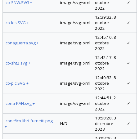
Ico-SNW.SVG
+
image/svg+xml
ottobre
✓
2022
12:39:32, 8
Ico-lds.SVG
+
image/svg+xml
ottobre
✓
2022
12:45:10, 8
Iconaguerra.svg
+
image/svg+xml
ottobre
✓
2022
12:42:17, 8
Ico-sht2.svg
+
image/svg+xml
ottobre
✓
2022
12:40:32, 8
Ico-pic.SVG
+
image/svg+xml
ottobre
✓
2022
12:44:51, 2
Icona-KAN.svg
+
image/svg+xml
ottobre
✓
2022
18:58:28, 3
Icone!ico-libri-fumetti.png
N/D
dicembre
✓
+
2023
20:08:06, 3