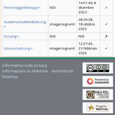
14:51:49, 8
Personaggi!obrist.jpg
+
N/D
dicembre
✓
2023
08:35:38,
AcademySealMiniBack.svg
image/svg+xml
18 ottobre
✓
+
2025
Dsc.png
+
N/D
N/D
✗
12:27:45,
Icona-scouts.svg
+
image/svg+xml
23 febbraio
✓
2026
Informativa sulla privacy
Informazioni su Wikitrek
Avvertenze
Desktop