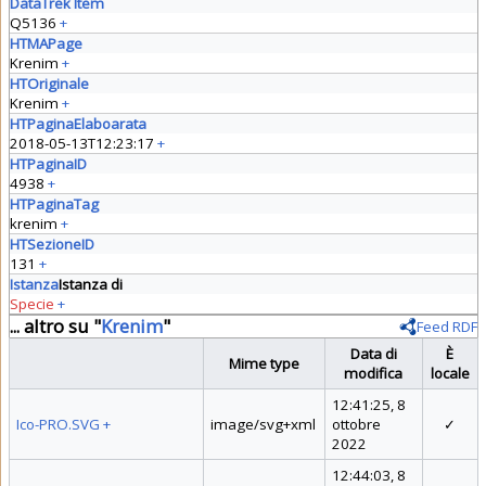
DataTrek Item
Q5136
+
HTMAPage
Krenim
+
HTOriginale
Krenim
+
HTPaginaElaboarata
2018-05-13T12:23:17
+
HTPaginaID
4938
+
HTPaginaTag
krenim
+
HTSezioneID
131
+
Istanza
Istanza di
Specie
+
... altro su "
Krenim
"
Feed RDF
Data di
È
Mime type
modifica
locale
12:41:25, 8
Ico-PRO.SVG
+
image/svg+xml
ottobre
✓
2022
12:44:03, 8