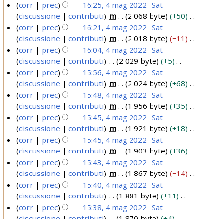
2
u
s
N
corr
prec
16:25, 4 mag 2022
Sat
i
o
a
l
d
0
n
s
e
discussione
contributi
m
2 068 byte
+50
f
d
m
l
e
o
2
u
s
N
i
corr
prec
16:21, 4 mag 2022
Sat
i
o
a
l
g
n
s
2
e
c
discussione
contributi
m
2 018 byte
−11
f
d
m
l
g
o
u
s
a
N
i
corr
prec
16:04, 4 mag 2022
Sat
i
o
a
e
g
n
s
e
c
discussione
contributi
2 029 byte
+5
f
d
m
t
g
o
u
s
a
N
i
corr
prec
15:56, 4 mag 2022
Sat
i
o
t
e
g
n
s
e
c
discussione
contributi
m
2 024 byte
+68
f
d
o
t
g
o
u
s
a
N
i
corr
prec
15:48, 4 mag 2022
Sat
i
d
t
e
g
n
s
e
c
discussione
contributi
m
1 956 byte
+35
f
e
o
t
g
o
u
s
a
N
i
corr
prec
15:45, 4 mag 2022
Sat
l
d
t
e
g
n
s
e
c
discussione
contributi
m
1 921 byte
+18
l
e
o
t
g
o
u
s
a
N
corr
prec
15:45, 4 mag 2022
Sat
a
l
d
t
e
g
n
s
e
discussione
contributi
m
1 903 byte
+36
m
l
e
o
t
g
o
u
s
N
corr
prec
15:43, 4 mag 2022
Sat
o
a
l
d
t
e
g
n
s
e
discussione
contributi
m
1 867 byte
−14
d
m
l
e
o
t
g
o
u
s
N
i
corr
prec
15:40, 4 mag 2022
Sat
o
a
l
d
t
e
g
n
s
e
f
discussione
contributi
1 881 byte
+11
d
m
l
e
o
t
g
o
u
s
i
N
i
corr
prec
15:38, 4 mag 2022
Sat
o
a
l
d
t
e
g
n
s
c
e
f
discussione
contributi
1 870 byte
+4
d