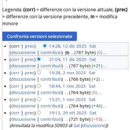
Legenda:
(corr)
= differenze con la versione attuale,
(prec)
= differenze con la versione precedente,
m
= modifica
minore
corr
prec
14:28, 12 dic 2025
Sat
discussione
contributi
m
787 byte
0
1
N
corr
prec
21:04, 11 dic 2025
Sat
2
e
discussione
contributi
787 byte
+21
1
d
s
N
corr
prec
19:28, 2 nov 2023
Sat
1
i
s
e
discussione
contributi
766 byte
+2
2
d
c
u
s
N
corr
prec
18:44, 1 nov 2023
Sat
n
i
2
n
s
e
discussione
contributi
764 byte
0
1
o
c
o
0
u
s
N
corr
prec
15:21, 1 nov 2023
Sat
n
v
g
2
n
s
2
e
discussione
contributi
764 byte
+43
o
2
g
o
0
u
s
5
N
corr
prec
19:13, 29 ott 2023
Sat
v
e
g
0
n
s
2
e
discussione
contributi
721 byte
−13
2
t
2
g
o
2
u
s
5
Annullata la modifica 50903 di
Sat
(
discussione
)
9
t
e
g