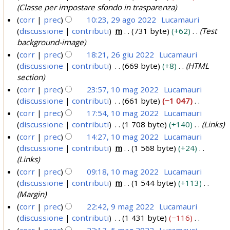
a
l
d
t
s
Classe per impostare sfondo in trasparenza
c
m
l
e
g
o
s
corr
prec
10:23, 29 ago 2022
Lucamauri
a
o
a
l
d
o
u
discussione
contributi
m
731 byte
+62
Test
d
m
l
e
2
n
background-image
i
o
a
l
o
0
corr
prec
18:21, 26 giu 2022
Lucamauri
f
d
m
l
g
2
discussione
contributi
669 byte
+8
HTML
i
2
i
o
a
g
section
2
c
f
d
6
m
e
corr
prec
23:57, 10 mag 2022
Lucamauri
a
i
i
o
g
t
discussione
contributi
661 byte
−1 047
c
1
f
d
i
t
N
corr
prec
17:54, 10 mag 2022
Lucamauri
a
i
i
0
o
u
e
discussione
contributi
1 708 byte
+140
Links
c
f
m
d
2
s
corr
prec
14:27, 10 mag 2022
Lucamauri
a
i
e
a
0
s
discussione
contributi
m
1 568 byte
+24
c
l
g
u
2
Links
a
l
2
n
2
corr
prec
09:18, 10 mag 2022
Lucamauri
a
o
0
discussione
contributi
m
1 544 byte
+113
m
g
2
Margin
o
g
2
corr
prec
22:42, 9 mag 2022
Lucamauri
d
e
discussione
contributi
1 431 byte
−116
9
i
t
N
corr
prec
22:17, 5 mag 2022
Lucamauri