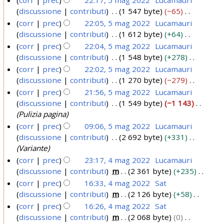
f
m
t
e
discussione
contributi
1 547 byte
−65
i
5
a
o
s
N
corr
prec
22:05, 5 mag 2022
Lucamauri
c
m
d
g
s
e
discussione
contributi
1 612 byte
+64
a
a
e
2
u
s
N
corr
prec
22:04, 5 mag 2022
Lucamauri
l
g
0
n
s
e
discussione
contributi
1 548 byte
+278
l
2
o
2
u
s
N
corr
prec
22:02, 5 mag 2022
Lucamauri
a
g
0
n
s
2
e
discussione
contributi
1 270 byte
−279
m
g
o
2
u
s
N
corr
prec
21:56, 5 mag 2022
Lucamauri
o
e
g
n
s
2
e
discussione
contributi
1 549 byte
−1 143
d
t
g
o
u
s
Pulizia pagina
i
t
e
g
n
s
corr
prec
09:06, 5 mag 2022
Lucamauri
f
o
t
g
o
u
discussione
contributi
2 692 byte
+331
i
d
t
e
g
n
Variante
c
e
o
t
g
o
a
corr
prec
23:17, 4 mag 2022
Lucamauri
l
d
t
e
g
discussione
contributi
m
2 361 byte
+235
4
l
e
o
t
g
N
corr
prec
16:33, 4 mag 2022
Sat
a
m
l
d
t
e
e
discussione
contributi
m
2 126 byte
+58
m
l
a
e
o
t
s
N
corr
prec
16:26, 4 mag 2022
Sat
o
a
l
d
g
t
s
e
discussione
contributi
m
2 068 byte
0
d
m
l
e
o