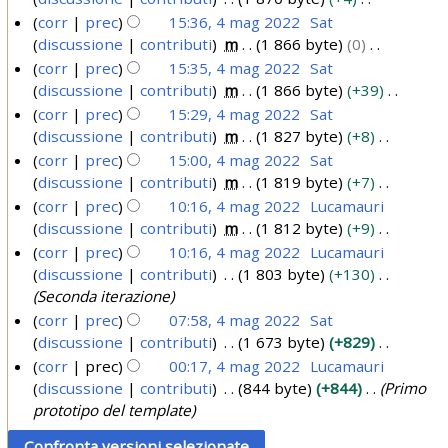
m
l
e
o
t
g
o
u
a
s
i
N
i
corr
prec
15:36, 4 mag 2022
Sat
o
a
l
d
t
e
g
n
s
c
e
f
discussione
contributi
m
1 866 byte
0
d
m
l
e
o
t
g
o
u
a
s
i
N
i
corr
prec
15:35, 4 mag 2022
Sat
o
a
l
d
t
e
g
n
s
c
e
f
discussione
contributi
m
1 866 byte
+39
d
m
l
e
o
t
g
o
u
a
s
i
N
i
corr
prec
15:29, 4 mag 2022
Sat
o
a
l
d
t
e
g
n
s
c
e
f
discussione
contributi
m
1 827 byte
+8
d
m
l
e
o
t
g
o
u
a
s
i
N
i
corr
prec
15:00, 4 mag 2022
Sat
o
a
l
d
t
e
g
n
s
c
e
f
discussione
contributi
m
1 819 byte
+7
d
m
l
e
o
t
g
o
u
a
s
i
N
i
corr
prec
10:16, 4 mag 2022
Lucamauri
o
a
l
d
t
e
g
n
s
c
e
f
discussione
contributi
m
1 812 byte
+9
d
m
l
e
o
t
g
o
u
a
s
i
N
i
corr
prec
10:16, 4 mag 2022
Lucamauri
o
a
l
d
t
e
g
n
s
c
e
f
discussione
contributi
1 803 byte
+130
d
m
l
e
o
t
g
o
u
a
s
i
Seconda iterazione
i
o
a
l
d
t
e
g
n
s
c
f
corr
prec
07:58, 4 mag 2022
Sat
d
m
l
e
o
t
g
o
u
a
i
discussione
contributi
1 673 byte
+829
i
o
a
l
d
t
e
g
n
c
N
f
corr
prec
00:17, 4 mag 2022
Lucamauri
d
m
l
e
o
t
g
o
a
e
i
discussione
contributi
844 byte
+844
Primo
i
o
a
l
d
t
e
g
s
c
prototipo del template
f
d
m
l
e
o
t
g
s
a
i
i
o
a
l
d
t
e