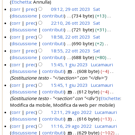
0
n
s
3
Etichetta
:
Annulla
o
o
t
g
o
2
u
corr
prec
09:12, 29 ott 2023
Sat
d
t
t
e
g
n
3
discussione
contributi
734 byte
+13
e
o
t
t
g
o
N
corr
prec
22:10, 26 ott 2023
Sat
l
d
t
e
g
2
e
discussione
contributi
721 byte
+31
2
l
e
o
t
g
0
s
N
corr
prec
18:58, 22 ott 2023
Sat
a
6
l
d
t
e
s
e
2
discussione
contributi
690 byte
+2
2
m
l
o
e
o
t
u
s
N
3
corr
prec
18:55, 22 ott 2023
Sat
o
a
2
l
d
t
t
n
s
e
discussione
contributi
688 byte
+80
d
m
l
o
e
o
t
o
u
s
N
corr
prec
15:45, 1 giu 2023
Lucamauri
i
o
a
l
d
t
g
2
n
s
e
discussione
contributi
m
608 byte
−4
f
d
1
m
l
e
t
g
o
0
u
s
Sostituzione testo - "</section>" con "</div>"
i
i
o
a
g
l
e
g
2
n
s
2
c
corr
prec
15:45, 1 giu 2023
Lucamauri
f
d
m
l
i
t
g
o
0
u
3
a
discussione
contributi
m
612 byte
−4
i
i
o
a
t
u
e
g
n
2
Sostituzione testo - "<section" con "<div"
Etichette
:
c
f
d
m
o
t
2
g
o
Modifica da mobile
Modifica da web per mobile
3
a
i
i
o
d
t
e
g
0
corr
prec
12:11, 29 ago 2022
Lucamauri
c
f
d
e
o
t
g
2
discussione
contributi
m
616 byte
−13
a
i
2
i
l
d
t
e
N
3
corr
prec
11:16, 29 ago 2022
Lucamauri
c
f
9
l
e
o
t
e
discussione
contributi
m
629 byte
−102
a
i
a