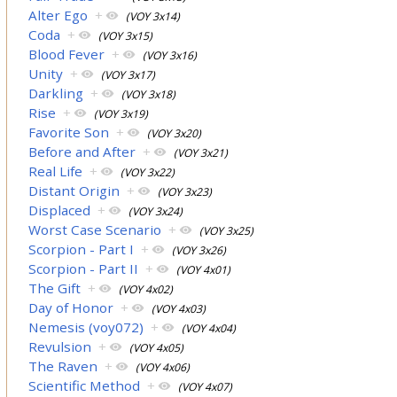
Alter Ego
+
(VOY 3x14)
Coda
+
(VOY 3x15)
Blood Fever
+
(VOY 3x16)
Unity
+
(VOY 3x17)
Darkling
+
(VOY 3x18)
Rise
+
(VOY 3x19)
Favorite Son
+
(VOY 3x20)
Before and After
+
(VOY 3x21)
Real Life
+
(VOY 3x22)
Distant Origin
+
(VOY 3x23)
Displaced
+
(VOY 3x24)
Worst Case Scenario
+
(VOY 3x25)
Scorpion - Part I
+
(VOY 3x26)
Scorpion - Part II
+
(VOY 4x01)
The Gift
+
(VOY 4x02)
Day of Honor
+
(VOY 4x03)
Nemesis (voy072)
+
(VOY 4x04)
Revulsion
+
(VOY 4x05)
The Raven
+
(VOY 4x06)
Scientific Method
+
(VOY 4x07)