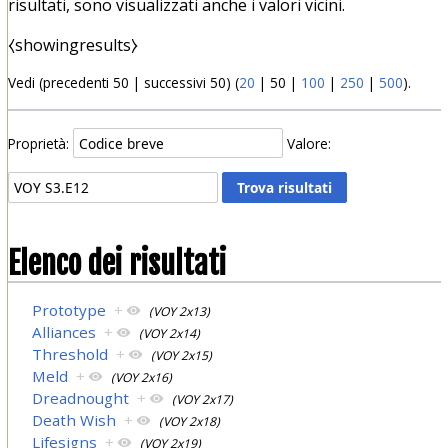
risultati, sono visualizzati anche i valori vicini.
⧼showingresults⧽
Vedi (
precedenti 50
|
successivi 50
) (
20
|
50
|
100
|
250
|
500
).
Proprietà:
Valore:
Elenco dei risultati
Prototype
+
(VOY 2x13)
Alliances
+
(VOY 2x14)
Threshold
+
(VOY 2x15)
Meld
+
(VOY 2x16)
Dreadnought
+
(VOY 2x17)
Death Wish
+
(VOY 2x18)
Lifesigns
+
(VOY 2x19)