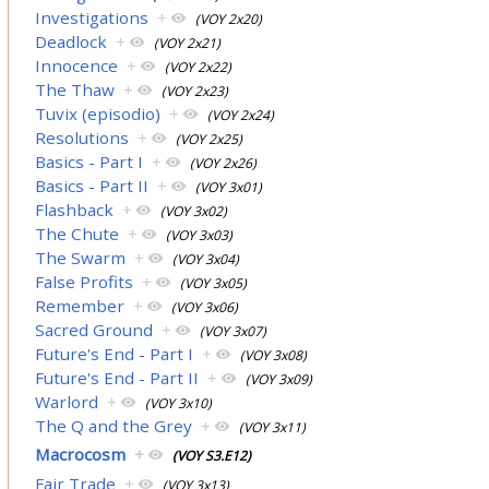
Investigations
+
(VOY 2x20)
Deadlock
+
(VOY 2x21)
Innocence
+
(VOY 2x22)
The Thaw
+
(VOY 2x23)
Tuvix (episodio)
+
(VOY 2x24)
Resolutions
+
(VOY 2x25)
Basics - Part I
+
(VOY 2x26)
Basics - Part II
+
(VOY 3x01)
Flashback
+
(VOY 3x02)
The Chute
+
(VOY 3x03)
The Swarm
+
(VOY 3x04)
False Profits
+
(VOY 3x05)
Remember
+
(VOY 3x06)
Sacred Ground
+
(VOY 3x07)
Future's End - Part I
+
(VOY 3x08)
Future's End - Part II
+
(VOY 3x09)
Warlord
+
(VOY 3x10)
The Q and the Grey
+
(VOY 3x11)
Macrocosm
+
(VOY S3.E12)
Fair Trade
+
(VOY 3x13)