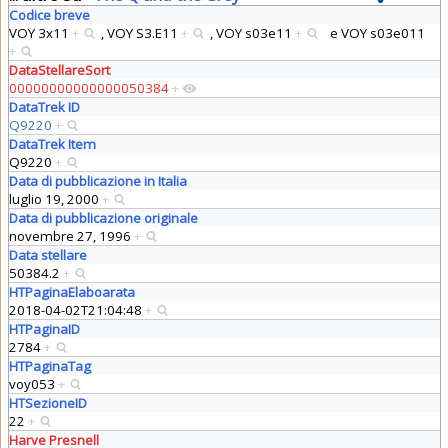
Codice breve
VOY 3x11
+
,
VOY S3.E11
+
,
VOY s03e11
+
e
VOY s03e011
+
DataStellareSort
00000000000000050384
+
DataTrek ID
Q9220
+
DataTrek Item
Q9220
+
Data di pubblicazione in Italia
luglio 19, 2000
+
Data di pubblicazione originale
novembre 27, 1996
+
Data stellare
50384.2
+
HTPaginaElaboarata
2018-04-02T21:04:48
+
HTPaginaID
2784
+
HTPaginaTag
voy053
+
HTSezioneID
22
+
Harve Presnell