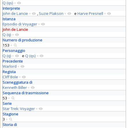
Q (qs)
+
Interprete
John de Lancie
+
,
Suzie Plakson
+
e
Harve Presnell
+
Istanza
Episodio di Voyager
+
John de Lancie
Q (q)
+
Numero di produzione
153
+
Personaggio
Q (q)
+
e
Q (qs)
+
Precedente
Warlord
+
Regista
Cliff Bole
+
Sceneggiatura di
Kenneth Biller
+
Sequenza di trasmissione
53
+
Serie
Star Trek: Voyager
+
Stagione
3
+
Storia di