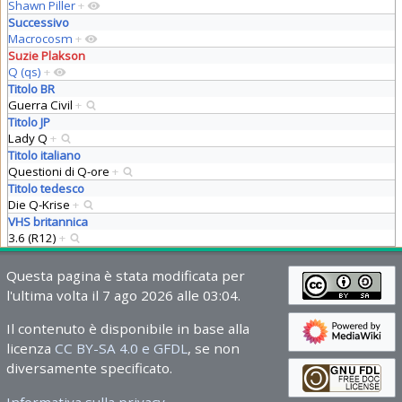
Shawn Piller
+
Successivo
Macrocosm
+
Suzie Plakson
Q (qs)
+
Titolo BR
Guerra Civil
+
Titolo JP
Lady Q
+
Titolo italiano
Questioni di Q-ore
+
Titolo tedesco
Die Q-Krise
+
VHS britannica
3.6 (R12)
+
Questa pagina è stata modificata per
l'ultima volta il 7 ago 2026 alle 03:04.
Il contenuto è disponibile in base alla
licenza
CC BY-SA 4.0 e GFDL
, se non
diversamente specificato.
Informativa sulla privacy