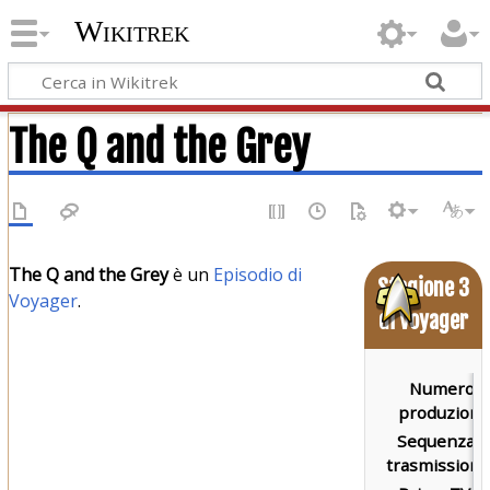
Wikitrek
The Q and the Grey
The Q and the Grey
è un
Episodio di
Stagione 3
Voyager
.
di Voyager
Numero d
produzione
Sequenza d
trasmissione