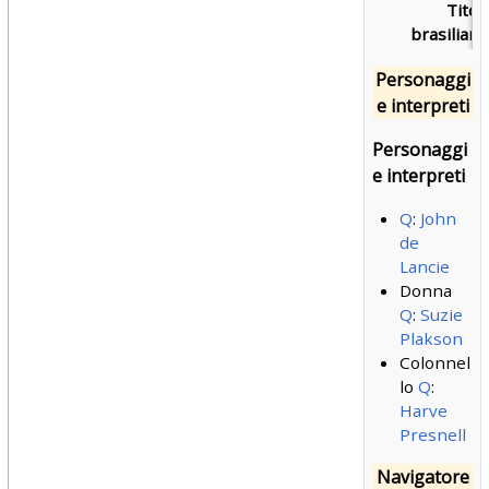
Titol
brasiliano
Personaggi
e interpreti
Personaggi
e interpreti
Q
:
John
de
Lancie
Donna
Q
:
Suzie
Plakson
Colonnel
lo
Q
:
Harve
Presnell
Navigatore