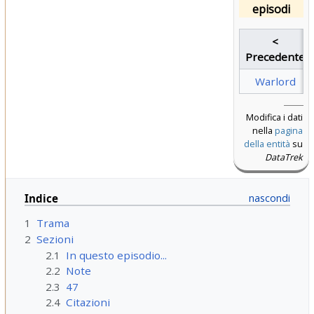
episodi
<
Precedente
Warlord
Modifica i dati
nella
pagina
della entità
su
DataTrek
Indice
1
Trama
2
Sezioni
2.1
In questo episodio...
2.2
Note
2.3
47
2.4
Citazioni