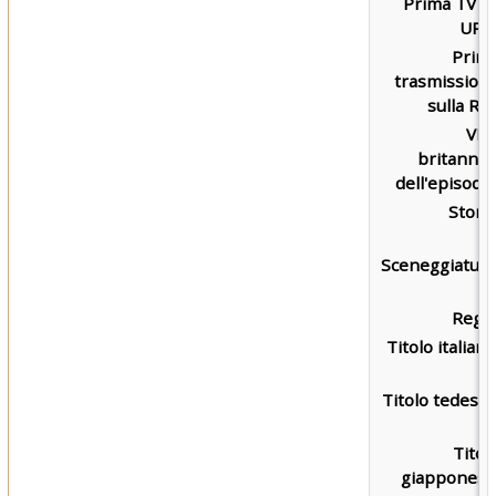
Prima TV s
UPN
Prim
trasmission
sulla RAI
VH
britannic
dell'episodio
Storia
Sceneggiatura
Regia
Titolo italiano
Titolo tedesco
Titol
giapponese