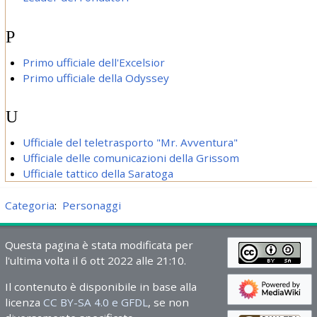
P
Primo ufficiale dell'Excelsior
Primo ufficiale della Odyssey
U
Ufficiale del teletrasporto "Mr. Avventura"
Ufficiale delle comunicazioni della Grissom
Ufficiale tattico della Saratoga
Categoria
:
Personaggi
Questa pagina è stata modificata per
l'ultima volta il 6 ott 2022 alle 21:10.
Il contenuto è disponibile in base alla
licenza
CC BY-SA 4.0 e GFDL
, se non