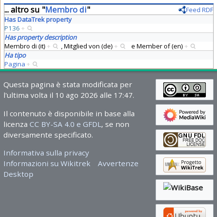
... altro su "
Membro di
"
Feed RDF
Has DataTrek property
P136
+
Has property description
Membro di (it)
+
,
Mitglied von (de)
+
e
Member of (en)
+
Ha tipo
Pagina
+
Questa pagina è stata modificata per
l'ultima volta il 10 ago 2026 alle 17:47.
Il contenuto è disponibile in base alla
licenza
CC BY-SA 4.0 e GFDL
, se non
diversamente specificato.
Informativa sulla privacy
Informazioni su Wikitrek
Avvertenze
Desktop