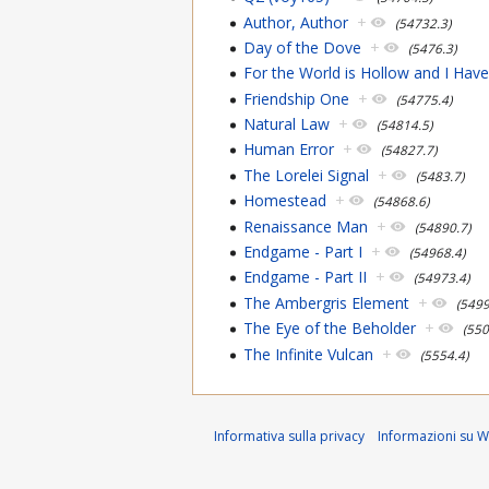
Author, Author
+
(54732.3)
Day of the Dove
+
(5476.3)
For the World is Hollow and I Hav
Friendship One
+
(54775.4)
Natural Law
+
(54814.5)
Human Error
+
(54827.7)
The Lorelei Signal
+
(5483.7)
Homestead
+
(54868.6)
Renaissance Man
+
(54890.7)
Endgame - Part I
+
(54968.4)
Endgame - Part II
+
(54973.4)
The Ambergris Element
+
(5499
The Eye of the Beholder
+
(550
The Infinite Vulcan
+
(5554.4)
Informativa sulla privacy
Informazioni su Wi