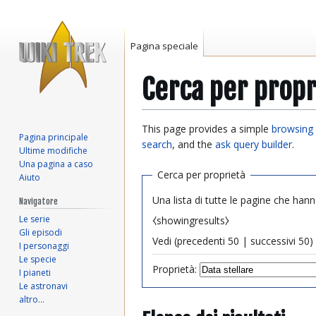
Pagina speciale
Cerca per propr
Vai
Vai
This page provides a simple
browsing 
Pagina principale
alla
alla
search
, and the
ask query builder
.
Ultime modifiche
navigazione
ricerca
Una pagina a caso
Cerca per proprietà
Aiuto
Una lista di tutte le pagine che hann
Navigatore
Le serie
⧼showingresults⧽
Gli episodi
Vedi (
precedenti 50
|
successivi 50
) 
I personaggi
Le specie
Proprietà:
I pianeti
Le astronavi
altro…