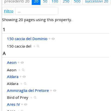
precedenti 20
20
50
100
250
500
successivi 20
Filtro
Showing 20 pages using this property.
1
150 caccia del Dominio
+
150 caccia del
+
A
Aeon
+
Aeon
+
Aldara
+
Aldara
+
Ammiraglia del Pretore
+
Bird of Prey
+
Ares IV
+