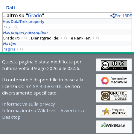
Dati
... altro su "
Grado
"
Feed RDF
Has DataTrek property
P76
+
Has property description
Grado (it)
+
,
Dienstgrad (de)
+
e
Rank (en)
+
Ha tipo
Pagina
+
Questa pagina è stata modificata per
l'ultima volta il 9 ago 2026 alle 03:56.
Il contenuto è disponibile in base alla
licenza
CC BY-SA 4.0 e GFDL
, se non
diversamente specificato.
Informativa sulla privacy
Informazioni su Wikitrek
Avvertenze
Desktop