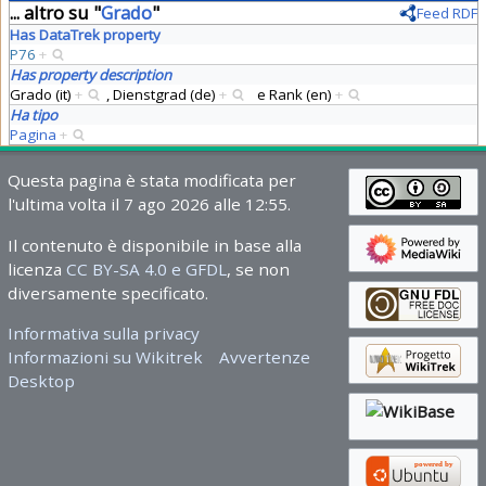
... altro su "
Grado
"
Feed RDF
Has DataTrek property
P76
+
Has property description
Grado (it)
+
,
Dienstgrad (de)
+
e
Rank (en)
+
Ha tipo
Pagina
+
Questa pagina è stata modificata per
l'ultima volta il 7 ago 2026 alle 12:55.
Il contenuto è disponibile in base alla
licenza
CC BY-SA 4.0 e GFDL
, se non
diversamente specificato.
Informativa sulla privacy
Informazioni su Wikitrek
Avvertenze
Desktop