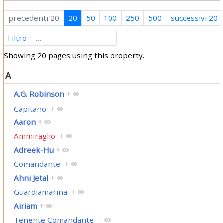
precedenti 20
20
50
100
250
500
successivi 20
Filtro
Showing 20 pages using this property.
A
A.G. Robinson
+
Capitano
+
Aaron
+
Ammiraglio
+
Adreek-Hu
+
Comandante
+
Ahni Jetal
+
Guardiamarina
+
Airiam
+
Tenente Comandante
+