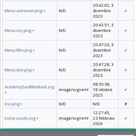
20:42:02, 3
Menu-astronavi.png
+
N/D
dicembre
✓
2023
20:42:51, 3
Menu-voy.png
+
N/D
dicembre
✓
2023
20:47:20, 3
Menu-film.png
+
N/D
dicembre
✓
2023
20:47:28, 3
Menu-dsn.png
+
N/D
dicembre
✓
2023
08:35:38,
AcademySealMiniBack.svg
image/svg+xml
18 ottobre
✓
+
2025
Dsc.png
+
N/D
N/D
✗
12:27:45,
Icona-scouts.svg
+
image/svg+xml
23 febbraio
✓
2026