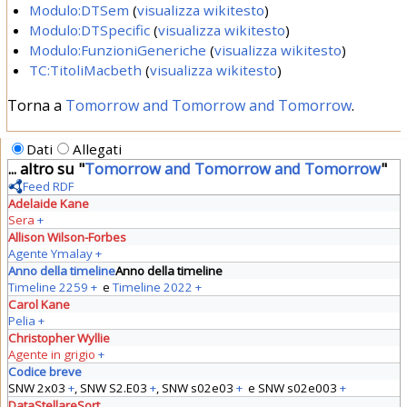
Modulo:DTSem
(
visualizza wikitesto
)
Modulo:DTSpecific
(
visualizza wikitesto
)
Modulo:FunzioniGeneriche
(
visualizza wikitesto
)
TC:TitoliMacbeth
(
visualizza wikitesto
)
Torna a
Tomorrow and Tomorrow and Tomorrow
.
Dati
Allegati
... altro su "
Tomorrow and Tomorrow and Tomorrow
"
Feed RDF
Adelaide Kane
Sera
+
Allison Wilson-Forbes
Agente Ymalay
+
Anno della timeline
Anno della timeline
Timeline 2259
+
e
Timeline 2022
+
Carol Kane
Pelia
+
Christopher Wyllie
Agente in grigio
+
Codice breve
SNW 2x03
+
,
SNW S2.E03
+
,
SNW s02e03
+
e
SNW s02e003
+
DataStellareSort