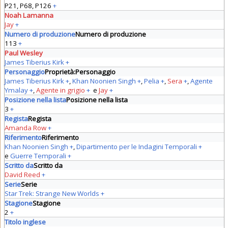
P21, P68, P126
+
Noah Lamanna
Jay
+
Numero di produzione
Numero di produzione
113
+
Paul Wesley
James Tiberius Kirk
+
Personaggio
Proprietà:Personaggio
James Tiberius Kirk
+
,
Khan Noonien Singh
+
,
Pelia
+
,
Sera
+
,
Agente
Ymalay
+
,
Agente in grigio
+
e
Jay
+
Posizione nella lista
Posizione nella lista
3
+
Regista
Regista
Amanda Row
+
Riferimento
Riferimento
Khan Noonien Singh
+
,
Dipartimento per le Indagini Temporali
+
e
Guerre Temporali
+
Scritto da
Scritto da
David Reed
+
Serie
Serie
Star Trek: Strange New Worlds
+
Stagione
Stagione
2
+
Titolo inglese