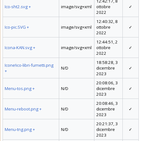
12:42:17, 8
Ico-sht2.svg
+
image/svg+xml
ottobre
✓
2022
12:40:32, 8
Ico-pic.SVG
+
image/svg+xml
ottobre
✓
2022
12:44:51, 2
Icona-KAN.svg
+
image/svg+xml
ottobre
✓
2022
18:58:28, 3
Icone!ico-libri-fumetti.png
N/D
dicembre
✓
+
2023
20:08:06, 3
Menu-tos.png
+
N/D
dicembre
✓
2023
20:08:46, 3
Menu-reboot.png
+
N/D
dicembre
✓
2023
20:21:37, 3
Menu-tng.png
+
N/D
dicembre
✓
2023