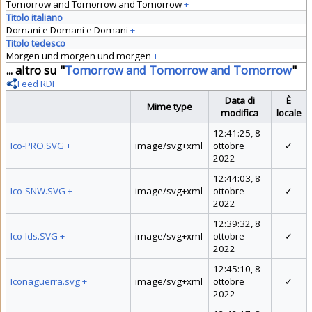
Tomorrow and Tomorrow and Tomorrow
+
Titolo italiano
Domani e Domani e Domani
+
Titolo tedesco
Morgen und morgen und morgen
+
... altro su "
Tomorrow and Tomorrow and Tomorrow
"
Feed RDF
Data di
È
Mime type
modifica
locale
12:41:25, 8
Ico-PRO.SVG
+
image/svg+xml
ottobre
✓
2022
12:44:03, 8
Ico-SNW.SVG
+
image/svg+xml
ottobre
✓
2022
12:39:32, 8
Ico-lds.SVG
+
image/svg+xml
ottobre
✓
2022
12:45:10, 8
Iconaguerra.svg
+
image/svg+xml
ottobre
✓
2022