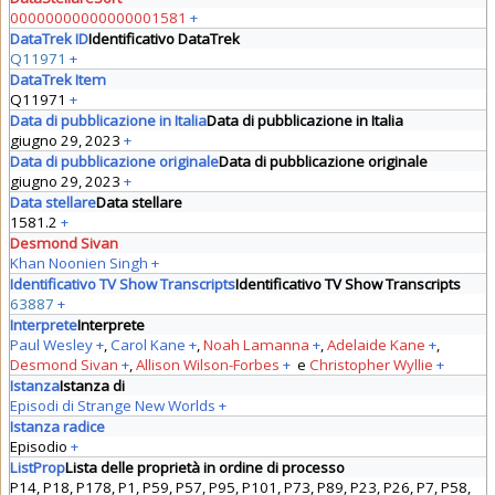
00000000000000001581
+
DataTrek ID
Identificativo DataTrek
Q11971
+
DataTrek Item
Q11971
+
Data di pubblicazione in Italia
Data di pubblicazione in Italia
giugno 29, 2023
+
Data di pubblicazione originale
Data di pubblicazione originale
giugno 29, 2023
+
Data stellare
Data stellare
1581.2
+
Desmond Sivan
Khan Noonien Singh
+
Identificativo TV Show Transcripts
Identificativo TV Show Transcripts
63887
+
Interprete
Interprete
Paul Wesley
+
,
Carol Kane
+
,
Noah Lamanna
+
,
Adelaide Kane
+
,
Desmond Sivan
+
,
Allison Wilson-Forbes
+
e
Christopher Wyllie
+
Istanza
Istanza di
Episodi di Strange New Worlds
+
Istanza radice
Episodio
+
ListProp
Lista delle proprietà in ordine di processo
P14, P18, P178, P1, P59, P57, P95, P101, P73, P89, P23, P26, P7, P58,