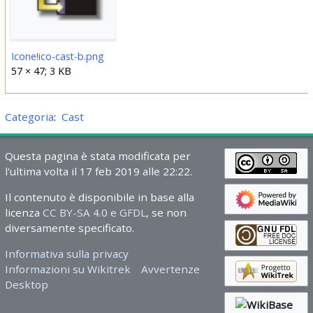
Icone!ico-cast-b.png
57 × 47; 3 KB
Categoria
:
Cast
Questa pagina è stata modificata per
l'ultima volta il 17 feb 2019 alle 22:22.
Il contenuto è disponibile in base alla
licenza
CC BY-SA 4.0 e GFDL
, se non
diversamente specificato.
Informativa sulla privacy
Informazioni su Wikitrek
Avvertenze
Desktop