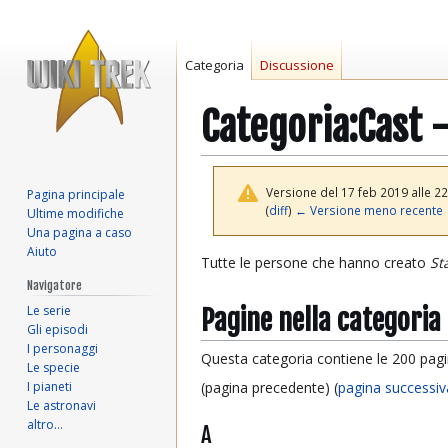
Categoria
Discussione
Categoria
:
Cast -
Versione del 17 feb 2019 alle 22
Pagina principale
(
diff
)
← Versione meno recente
Ultime modifiche
Una pagina a caso
Aiuto
Vai
Vai
Tutte le persone che hanno creato
St
alla
alla
Navigatore
navigazione
ricerca
Le serie
Pagine nella categoria
Gli episodi
I personaggi
Questa categoria contiene le 200 pagin
Le specie
I pianeti
(pagina precedente) (
pagina successiv
Le astronavi
altro…
A