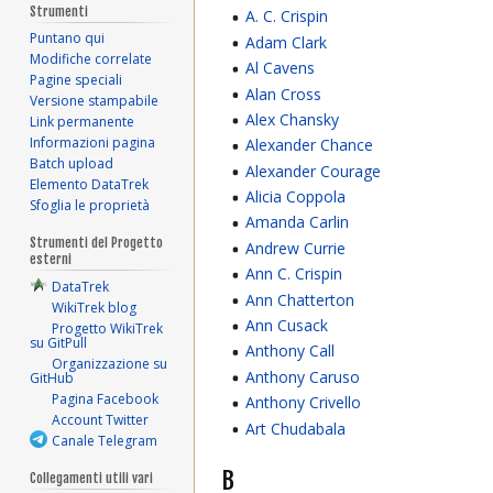
Strumenti
A. C. Crispin
Puntano qui
Adam Clark
Modifiche correlate
Al Cavens
Pagine speciali
Alan Cross
Versione stampabile
Alex Chansky
Link permanente
Informazioni pagina
Alexander Chance
Batch upload
Alexander Courage
Elemento DataTrek
Alicia Coppola
Sfoglia le proprietà
Amanda Carlin
Strumenti del Progetto
Andrew Currie
esterni
Ann C. Crispin
DataTrek
Ann Chatterton
WikiTrek blog
Ann Cusack
Progetto WikiTrek
su GitPull
Anthony Call
Organizzazione su
Anthony Caruso
GitHub
Pagina Facebook
Anthony Crivello
Account Twitter
Art Chudabala
Canale Telegram
B
Collegamenti utili vari