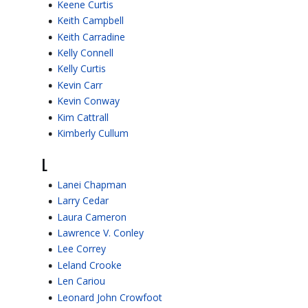
Keene Curtis
Keith Campbell
Keith Carradine
Kelly Connell
Kelly Curtis
Kevin Carr
Kevin Conway
Kim Cattrall
Kimberly Cullum
L
Lanei Chapman
Larry Cedar
Laura Cameron
Lawrence V. Conley
Lee Correy
Leland Crooke
Len Cariou
Leonard John Crowfoot