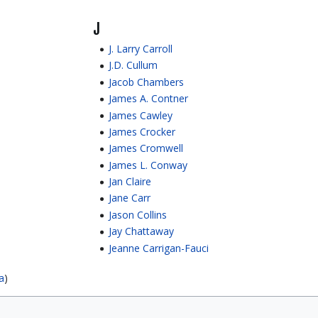
J
J. Larry Carroll
J.D. Cullum
Jacob Chambers
James A. Contner
James Cawley
James Crocker
James Cromwell
James L. Conway
Jan Claire
Jane Carr
Jason Collins
Jay Chattaway
Jeanne Carrigan-Fauci
a
)