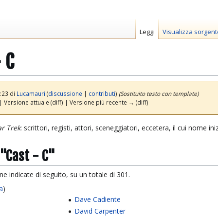
Leggi
Visualizza sorgent
 C
:23 di
Lucamauri
(
discussione
|
contributi
)
(Sostituito testo con template)
| Versione attuale (diff) | Versione più recente → (diff)
ar Trek
: scrittori, registi, attori, sceneggiatori, eccetera, il cui nome in
 "Cast - C"
e indicate di seguito, su un totale di 301.
a
)
Dave Cadiente
David Carpenter