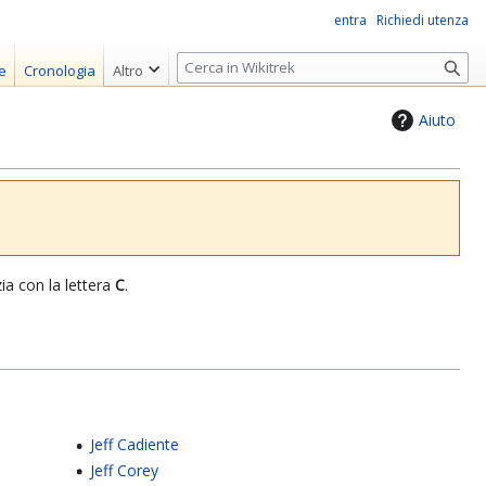
entra
Richiedi utenza
R
e
Cronologia
Altro
i
c
Aiuto
e
r
c
a
izia con la lettera
C
.
Jeff Cadiente
Jeff Corey