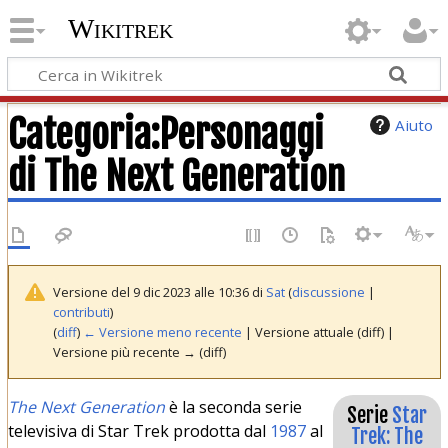
Wikitrek
Categoria
:
Personaggi
Aiuto
di The Next Generation
Versione del 9 dic 2023 alle 10:36 di
Sat
(
discussione
|
contributi
)
(
diff
)
← Versione meno recente
| Versione attuale (diff) |
Versione più recente → (diff)
The Next Generation
è la seconda serie
Serie
Star
televisiva di Star Trek prodotta dal
1987
al
Trek: The