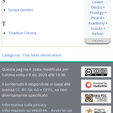
S
Lower
Decks
Sonya Gomez
Prodigy
Picard
T
Academy
Scouts
Thadiun Okona
Kelvin
t
v
e
Categoria
:
The Next Generation
Questa pagina è stata modificata per
l'ultima volta il 9 dic 2023 alle 10:36.
Il contenuto è disponibile in base alla
licenza
CC BY-SA 4.0 e GFDL
, se non
diversamente specificato.
Informativa sulla privacy
Informazioni su Wikitrek
Avvertenze