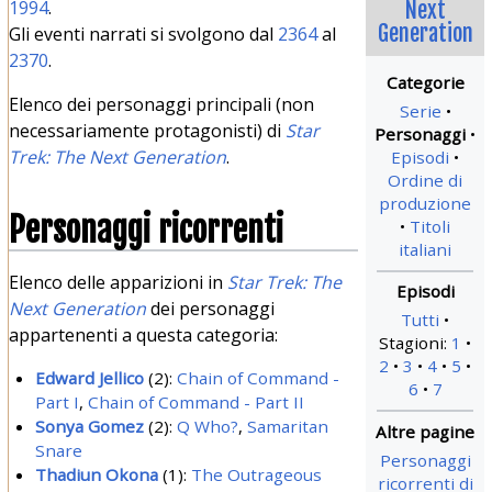
1994
.
Next
Generation
Gli eventi narrati si svolgono dal
2364
al
2370
.
Elenco dei personaggi principali (non
Serie
necessariamente protagonisti) di
Star
Personaggi
Trek: The Next Generation
.
Episodi
Ordine di
produzione
Personaggi ricorrenti
Titoli
italiani
Elenco delle apparizioni in
Star Trek: The
Next Generation
dei personaggi
Tutti
appartenenti a questa categoria:
Stagioni:
1
2
3
4
5
Edward Jellico
(2):
Chain of Command -
6
7
Part I
,
Chain of Command - Part II
Sonya Gomez
(2):
Q Who?
,
Samaritan
Snare
Personaggi
Thadiun Okona
(1):
The Outrageous
ricorrenti di