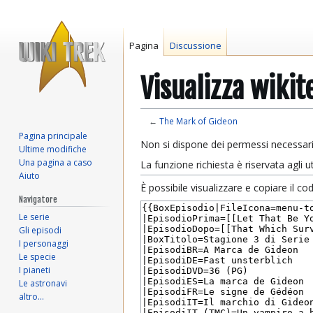
Pagina
Discussione
Visualizza wiki
←
The Mark of Gideon
Pagina principale
Vai
Vai
Non si dispone dei permessi necessari
Ultime modifiche
alla
alla
Una pagina a caso
La funzione richiesta è riservata agli
navigazione
ricerca
Aiuto
È possibile visualizzare e copiare il c
Navigatore
Le serie
Gli episodi
I personaggi
Le specie
I pianeti
Le astronavi
altro…