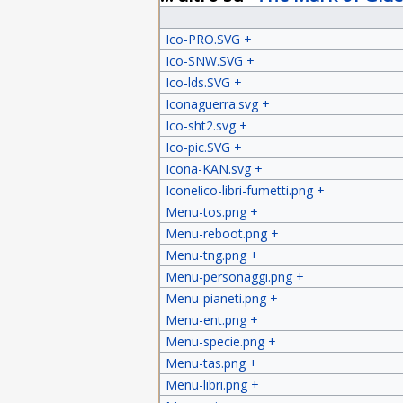
Ico-PRO.SVG
+
Ico-SNW.SVG
+
Ico-lds.SVG
+
Iconaguerra.svg
+
Ico-sht2.svg
+
Ico-pic.SVG
+
Icona-KAN.svg
+
Icone!ico-libri-fumetti.png
+
Menu-tos.png
+
Menu-reboot.png
+
Menu-tng.png
+
Menu-personaggi.png
+
Menu-pianeti.png
+
Menu-ent.png
+
Menu-specie.png
+
Menu-tas.png
+
Menu-libri.png
+