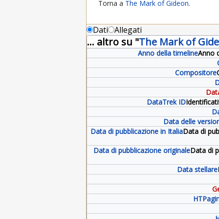
Torna a
The Mark of Gideon
.
Dati
Allegati
... altro su "
The Mark of Gid
Anno della timeline
Anno d
Compositore
D
Data
DataTrek ID
Identifica
Da
Data delle version
Data di pubblicazione in Italia
Data di pub
Data di pubblicazione originale
Data di 
Data stellare
Ge
HTPagin
H