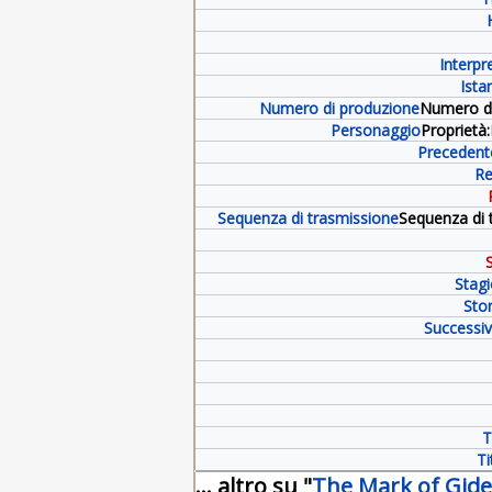
Interpr
Ista
Numero di produzione
Numero di
Personaggio
Proprietà
Precedent
Re
Sequenza di trasmissione
Sequenza di 
Stag
Stor
Successi
T
Ti
... altro su "
The Mark of Gid