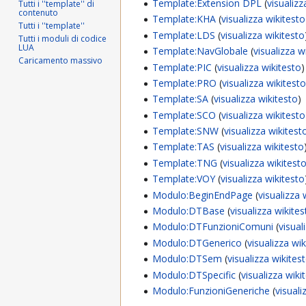
Template:Extension DPL
(
visualizz
Tutti i ''template'' di
contenuto
Template:KHA
(
visualizza wikitesto
Tutti i ''template''
Template:LDS
(
visualizza wikitesto
Tutti i moduli di codice
LUA
Template:NavGlobale
(
visualizza w
Caricamento massivo
Template:PIC
(
visualizza wikitesto
)
Template:PRO
(
visualizza wikitest
Template:SA
(
visualizza wikitesto
)
Template:SCO
(
visualizza wikitesto
Template:SNW
(
visualizza wikitest
Template:TAS
(
visualizza wikitesto
Template:TNG
(
visualizza wikitest
Template:VOY
(
visualizza wikitesto
Modulo:BeginEndPage
(
visualizza 
Modulo:DTBase
(
visualizza wikite
Modulo:DTFunzioniComuni
(
visual
Modulo:DTGenerico
(
visualizza wi
Modulo:DTSem
(
visualizza wikites
Modulo:DTSpecific
(
visualizza wiki
Modulo:FunzioniGeneriche
(
visuali