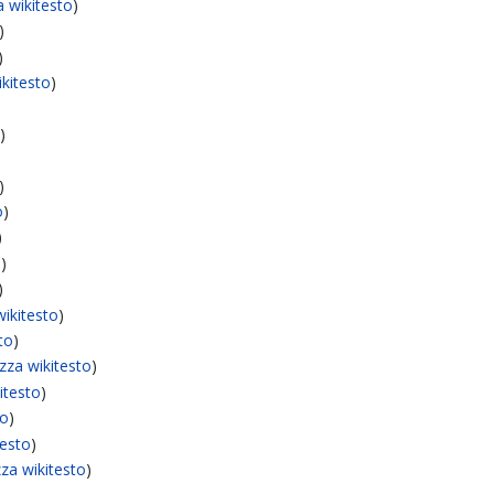
a wikitesto
)
)
)
ikitesto
)
o
)
)
o
)
)
o
)
)
wikitesto
)
sto
)
izza wikitesto
)
kitesto
)
to
)
testo
)
zza wikitesto
)