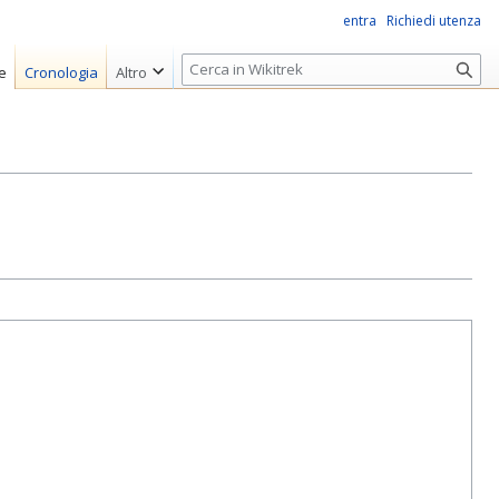
entra
Richiedi utenza
R
e
Cronologia
Altro
i
c
e
r
c
a