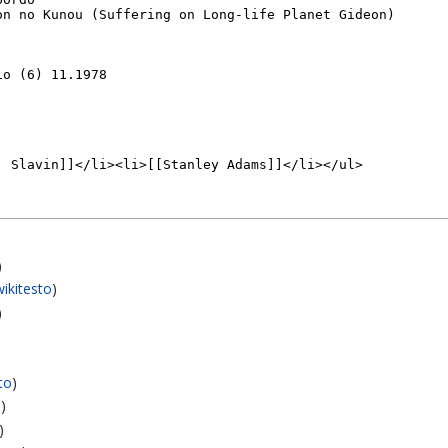
)
wikitesto
)
)
sto
)
o
)
)