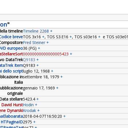
eon
"
ella timeline
Timeline 2268
+
Codice breve
TOS 3x16
+
,
TOS S3.E16
+
,
TOS s03e16
+
e
TOS s03e0
Compositore
Fred Steiner
+
VD europeo
36 (PG)
+
StellareSort
00000000000000005423
+
tivo DataTrek
Q9183
+
taTrek Item
Q9183
+
i dello script
luglio 12, 1968
+
blicazione in
settembre 18, 1979
+
Italia
pubblicazione
gennaio 17, 1969
+
originale
Data stellare
5423.4
+
David Hurst
Hodin
+
ne Dynarski
Krodak
+
aElaboarata
2018-04-07T16:50:20
+
HTPaginaID
2975
+
TPaginaTag
tos72
+