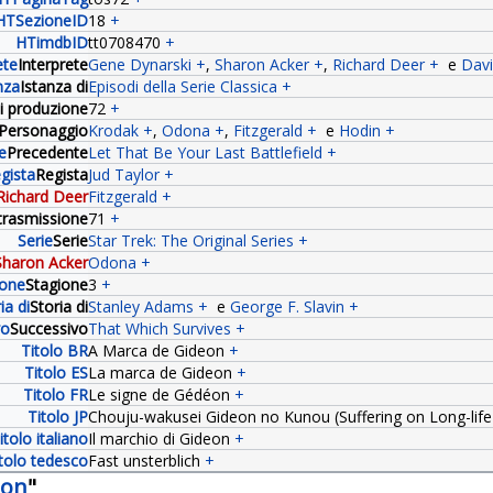
HTSezioneID
18
+
HTimdbID
tt0708470
+
ete
Interprete
Gene Dynarski
+
,
Sharon Acker
+
,
Richard Deer
+
e
Davi
nza
Istanza di
Episodi della Serie Classica
+
 produzione
72
+
:Personaggio
Krodak
+
,
Odona
+
,
Fitzgerald
+
e
Hodin
+
e
Precedente
Let That Be Your Last Battlefield
+
gista
Regista
Jud Taylor
+
Richard Deer
Fitzgerald
+
trasmissione
71
+
Serie
Serie
Star Trek: The Original Series
+
Sharon Acker
Odona
+
ione
Stagione
3
+
ia di
Storia di
Stanley Adams
+
e
George F. Slavin
+
vo
Successivo
That Which Survives
+
Titolo BR
A Marca de Gideon
+
Titolo ES
La marca de Gideon
+
Titolo FR
Le signe de Gédéon
+
Titolo JP
Chouju-wakusei Gideon no Kunou (Suffering on Long-lif
itolo italiano
Il marchio di Gideon
+
tolo tedesco
Fast unsterblich
+
eon
"