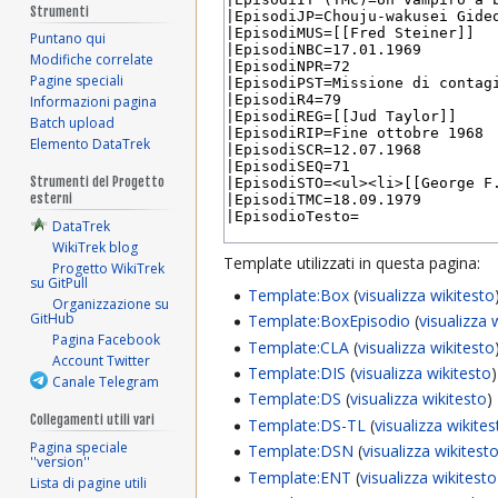
Strumenti
Puntano qui
Modifiche correlate
Pagine speciali
Informazioni pagina
Batch upload
Elemento DataTrek
Strumenti del Progetto
esterni
DataTrek
WikiTrek blog
Template utilizzati in questa pagina:
Progetto WikiTrek
su GitPull
Template:Box
(
visualizza wikitesto
Organizzazione su
GitHub
Template:BoxEpisodio
(
visualizza 
Pagina Facebook
Template:CLA
(
visualizza wikitesto
Account Twitter
Template:DIS
(
visualizza wikitesto
)
Canale Telegram
Template:DS
(
visualizza wikitesto
)
Collegamenti utili vari
Template:DS-TL
(
visualizza wikite
Pagina speciale
Template:DSN
(
visualizza wikitest
''version''
Template:ENT
(
visualizza wikitesto
Lista di pagine utili