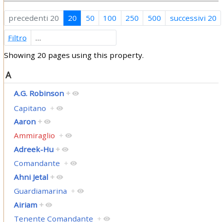
precedenti 20
20
50
100
250
500
successivi 20
Filtro
Showing 20 pages using this property.
A
A.G. Robinson
+
Capitano
+
Aaron
+
Ammiraglio
+
Adreek-Hu
+
Comandante
+
Ahni Jetal
+
Guardiamarina
+
Airiam
+
Tenente Comandante
+