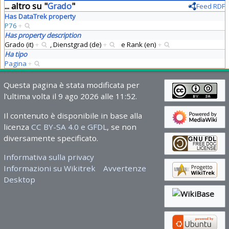
... altro su "
Grado
"
Feed RDF
Has DataTrek property
P76
+
Has property description
Grado (it)
+
,
Dienstgrad (de)
+
e
Rank (en)
+
Ha tipo
Pagina
+
Questa pagina è stata modificata per
l'ultima volta il 9 ago 2026 alle 11:52.
Il contenuto è disponibile in base alla
licenza
CC BY-SA 4.0 e GFDL
, se non
diversamente specificato.
Informativa sulla privacy
Informazioni su Wikitrek
Avvertenze
Desktop