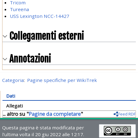
Tricom
Tureena
USS Lexington NCC-14427
Collegamenti esterni
Annotazioni
Categoria
:
Pagine specifiche per WikiTrek
Dati
Allegati
... altro su "
Pagine da completare
"
Feed RDF
Questa pagina è stata modificata per
l'ultima volta il 20 giu 2022 alle 12:17.