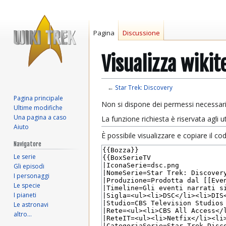
Pagina
Discussione
Visualizza wikit
←
Star Trek: Discovery
Pagina principale
Vai
Vai
Non si dispone dei permessi necessari
Ultime modifiche
alla
alla
Una pagina a caso
La funzione richiesta è riservata agli
navigazione
ricerca
Aiuto
È possibile visualizzare e copiare il c
Navigatore
Le serie
Gli episodi
I personaggi
Le specie
I pianeti
Le astronavi
altro…