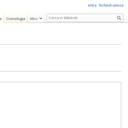
entra
Richiedi utenza
R
e
Cronologia
Altro
i
c
e
r
c
a