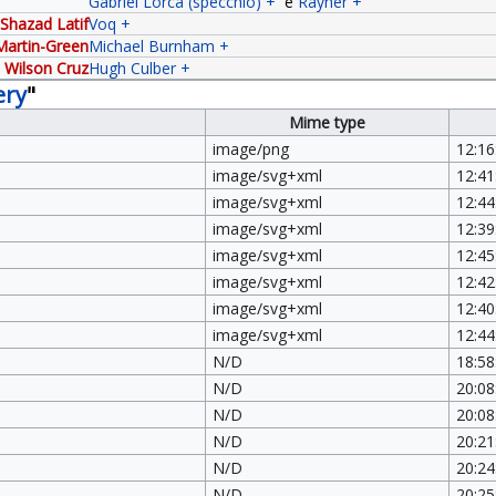
Gabriel Lorca (specchio)
+
e
Rayner
+
Shazad Latif
Voq
+
artin-Green
Michael Burnham
+
Wilson Cruz
Hugh Culber
+
ery
"
Mime type
image/png
12:16
image/svg+xml
12:41
image/svg+xml
12:44
image/svg+xml
12:39
image/svg+xml
12:45
image/svg+xml
12:42
image/svg+xml
12:40
image/svg+xml
12:44
N/D
18:58
N/D
20:08
N/D
20:08
N/D
20:21
N/D
20:24
N/D
20:25