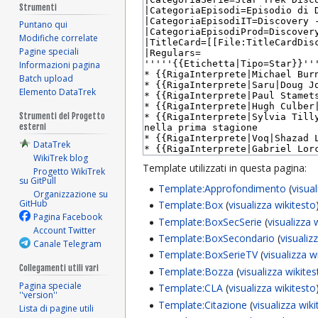
Strumenti
Puntano qui
Modifiche correlate
Pagine speciali
Informazioni pagina
Batch upload
Elemento DataTrek
Strumenti del Progetto
esterni
DataTrek
WikiTrek blog
Template utilizzati in questa pagina:
Progetto WikiTrek
su GitPull
Template:Approfondimento
(
visua
Organizzazione su
GitHub
Template:Box
(
visualizza wikitesto
Pagina Facebook
Template:BoxSecSerie
(
visualizza 
Account Twitter
Template:BoxSecondario
(
visualiz
Canale Telegram
Template:BoxSerieTV
(
visualizza w
Collegamenti utili vari
Template:Bozza
(
visualizza wikite
Pagina speciale
Template:CLA
(
visualizza wikitesto
''version''
Template:Citazione
(
visualizza wik
Lista di pagine utili