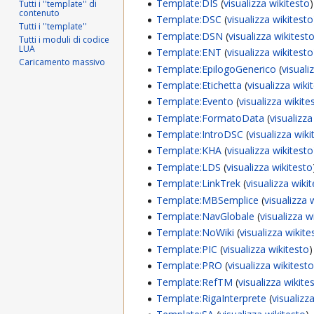
Template:DIS
(
visualizza wikitesto
)
Tutti i ''template'' di
contenuto
Template:DSC
(
visualizza wikitesto
Tutti i ''template''
Template:DSN
(
visualizza wikitest
Tutti i moduli di codice
LUA
Template:ENT
(
visualizza wikitesto
Caricamento massivo
Template:EpilogoGenerico
(
visuali
Template:Etichetta
(
visualizza wiki
Template:Evento
(
visualizza wikite
Template:FormatoData
(
visualizza
Template:IntroDSC
(
visualizza wiki
Template:KHA
(
visualizza wikitesto
Template:LDS
(
visualizza wikitesto
Template:LinkTrek
(
visualizza wiki
Template:MBSemplice
(
visualizza 
Template:NavGlobale
(
visualizza w
Template:NoWiki
(
visualizza wikite
Template:PIC
(
visualizza wikitesto
)
Template:PRO
(
visualizza wikitest
Template:RefTM
(
visualizza wikite
Template:RigaInterprete
(
visualizz