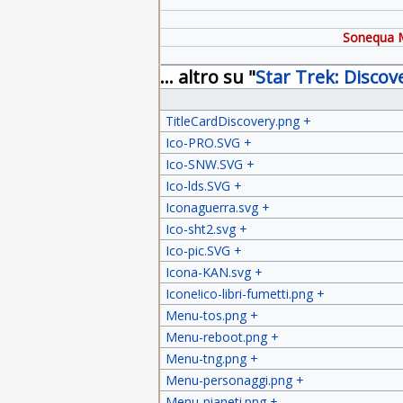
Sonequa M
... altro su "
Star Trek: Discov
TitleCardDiscovery.png
+
Ico-PRO.SVG
+
Ico-SNW.SVG
+
Ico-lds.SVG
+
Iconaguerra.svg
+
Ico-sht2.svg
+
Ico-pic.SVG
+
Icona-KAN.svg
+
Icone!ico-libri-fumetti.png
+
Menu-tos.png
+
Menu-reboot.png
+
Menu-tng.png
+
Menu-personaggi.png
+
Menu-pianeti.png
+