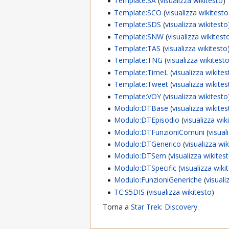
Template:SA
(
visualizza wikitesto
)
Template:SCO
(
visualizza wikitesto
Template:SDS
(
visualizza wikitesto
Template:SNW
(
visualizza wikitest
Template:TAS
(
visualizza wikitesto
Template:TNG
(
visualizza wikitest
Template:TimeL
(
visualizza wikite
Template:Tweet
(
visualizza wikite
Template:VOY
(
visualizza wikitesto
Modulo:DTBase
(
visualizza wikite
Modulo:DTEpisodio
(
visualizza wik
Modulo:DTFunzioniComuni
(
visual
Modulo:DTGenerico
(
visualizza wi
Modulo:DTSem
(
visualizza wikites
Modulo:DTSpecific
(
visualizza wiki
Modulo:FunzioniGeneriche
(
visuali
TC:S5DIS
(
visualizza wikitesto
)
Torna a
Star Trek: Discovery
.