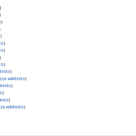
)
)
o
)
)
o
)
sto
)
sto
)
)
sto
)
itesto
)
izza wikitesto
)
kitesto
)
to
)
testo
)
zza wikitesto
)