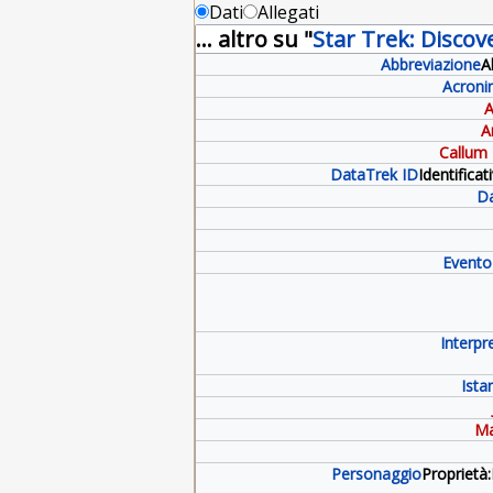
Dati
Allegati
... altro su "
Star Trek: Discov
Abbreviazione
A
Acron
A
A
Callum 
DataTrek ID
Identifica
Da
Evento
Interpr
Ista
Ma
Personaggio
Proprietà