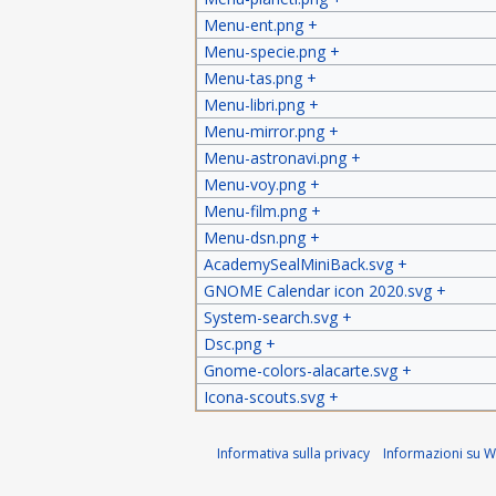
Menu-ent.png
+
Menu-specie.png
+
Menu-tas.png
+
Menu-libri.png
+
Menu-mirror.png
+
Menu-astronavi.png
+
Menu-voy.png
+
Menu-film.png
+
Menu-dsn.png
+
AcademySealMiniBack.svg
+
GNOME Calendar icon 2020.svg
+
System-search.svg
+
Dsc.png
+
Gnome-colors-alacarte.svg
+
Icona-scouts.svg
+
Informativa sulla privacy
Informazioni su Wi