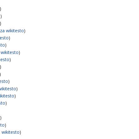
)
o
)
)
zza wikitesto
)
testo
)
sto
)
 wikitesto
)
testo
)
)
)
testo
)
wikitesto
)
ikitesto
)
sto
)
o
)
sto
)
a wikitesto
)