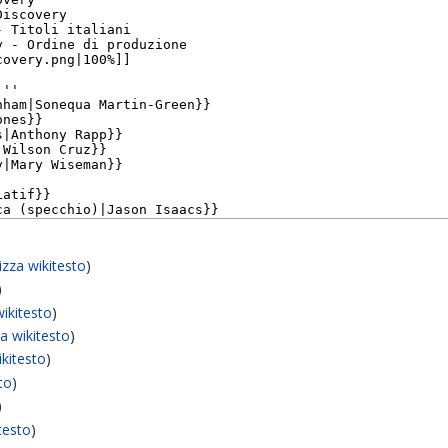
lizza wikitesto
)
)
wikitesto
)
za wikitesto
)
ikitesto
)
sto
)
)
itesto
)