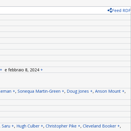
Feed RDF
+
e
febbraio 8, 2024
+
seman
+
,
Sonequa Martin-Green
+
,
Doug Jones
+
,
Anson Mount
+
,
,
Saru
+
,
Hugh Culber
+
,
Christopher Pike
+
,
Cleveland Booker
+
,