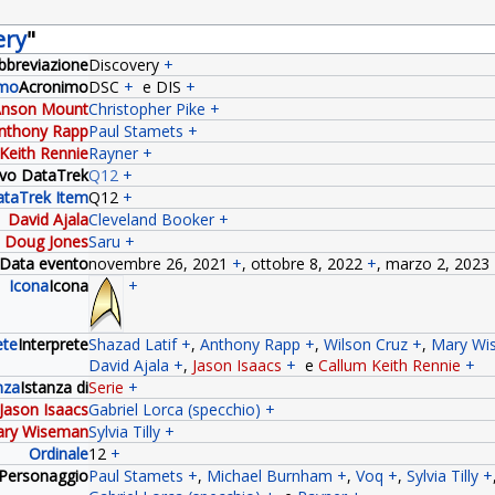
ery
"
bbreviazione
Discovery
+
imo
Acronimo
DSC
+
e
DIS
+
nson Mount
Christopher Pike
+
nthony Rapp
Paul Stamets
+
Keith Rennie
Rayner
+
tivo DataTrek
Q12
+
taTrek Item
Q12
+
David Ajala
Cleveland Booker
+
Doug Jones
Saru
+
Data evento
novembre 26, 2021
+
,
ottobre 8, 2022
+
,
marzo 2, 2023
Icona
Icona
+
ete
Interprete
Shazad Latif
+
,
Anthony Rapp
+
,
Wilson Cruz
+
,
Mary Wi
David Ajala
+
,
Jason Isaacs
+
e
Callum Keith Rennie
+
nza
Istanza di
Serie
+
Jason Isaacs
Gabriel Lorca (specchio)
+
ry Wiseman
Sylvia Tilly
+
Ordinale
12
+
:Personaggio
Paul Stamets
+
,
Michael Burnham
+
,
Voq
+
,
Sylvia Tilly
+