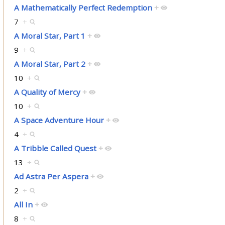
A Mathematically Perfect Redemption
+
7
+
A Moral Star, Part 1
+
9
+
A Moral Star, Part 2
+
10
+
A Quality of Mercy
+
10
+
A Space Adventure Hour
+
4
+
A Tribble Called Quest
+
13
+
Ad Astra Per Aspera
+
2
+
All In
+
8
+