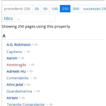
precedenti 250
20
50
100
250
500
successivi 25
Filtro
Showing 250 pages using this property.
A
A.G. Robinson
+
Capitano
+
Aaron
+
Ammiraglio
+
Adreek-Hu
+
Comandante
+
Ahni Jetal
+
Guardiamarina
+
Airiam
+
Tenente Comandante
+