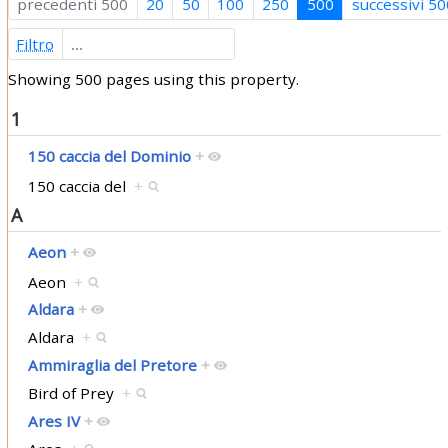
precedenti 500
20
50
100
250
500
successivi 50
Filtro
Showing 500 pages using this property.
1
150 caccia del Dominio
+
150 caccia del
+
A
Aeon
+
Aeon
+
Aldara
+
Aldara
+
Ammiraglia del Pretore
+
Bird of Prey
+
Ares IV
+