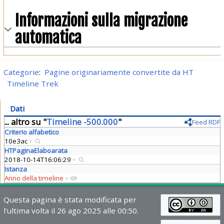
Informazioni sulla migrazione
automatica
Categorie
:
Pagine originariamente convertite da HT
Timeline Trek
Dati
... altro su "
Timeline -500.000
"
Feed RDF
Criterio alfabetico
10e3ac
+
HTPaginaElaboarata
2018-10-14T16:06:29
+
Istanza
Anno della timeline
+
Questa pagina è stata modificata per
l'ultima volta il 26 ago 2025 alle 00:50.