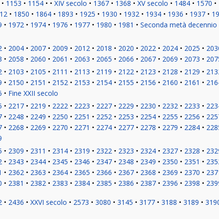
1153
1154
XIV secolo
1367
1368
XV secolo
1484
1570
12
1850
1864
1893
1925
1930
1932
1934
1936
1937
1
9
1972
1974
1976
1977
1980
1981
Seconda metà decennio
2
2004
2007
2009
2012
2018
2020
2022
2024
2025
203
3
2058
2060
2061
2063
2065
2066
2067
2069
2073
207
2
2103
2105
2111
2113
2119
2122
2123
2128
2129
213
9
2150
2151
2152
2153
2154
2155
2156
2160
2161
216
6
Fine XXII secolo
5
2217
2219
2222
2223
2227
2229
2230
2232
2233
223
7
2248
2249
2250
2251
2252
2253
2254
2255
2256
225
7
2268
2269
2270
2271
2274
2277
2278
2279
2284
228
9
5
2309
2311
2314
2319
2322
2323
2324
2327
2328
232
2
2343
2344
2345
2346
2347
2348
2349
2350
2351
235
1
2362
2363
2364
2365
2366
2367
2368
2369
2370
237
0
2381
2382
2383
2384
2385
2386
2387
2396
2398
239
2
2436
XXVI secolo
2573
3080
3145
3177
3188
3189
319