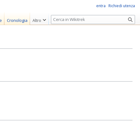
entra
Richiedi utenza
R
e
Cronologia
Altro
i
c
e
r
c
a