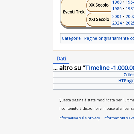
1960
196
XX Secolo
1986
198
Eventi Trek
2001
200
XXI Secolo
2024
202
Categorie
:
Pagine originariamente c
Dati
... altro su "
Timeline -1.000.0
Crite
HTPagin
Questa pagina è stata modificata per l'ultima
Il contenuto è disponibile in base alla licenz
Informativa sulla privacy
Informazioni su Wi