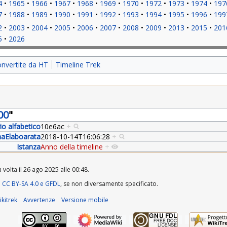
4
1965
1966
1967
1968
1969
1970
1972
1973
1974
197
7
1988
1989
1990
1991
1992
1993
1994
1995
1996
199
2
2003
2004
2005
2006
2007
2008
2009
2013
2015
201
5
2026
onvertite da HT
Timeline Trek
00
"
rio alfabetico
10e6ac
+
aElaboarata
2018-10-14T16:06:28
+
Istanza
Anno della timeline
+
 volta il 26 ago 2025 alle 00:48.
a
CC BY-SA 4.0 e GFDL
, se non diversamente specificato.
kitrek
Avvertenze
Versione mobile