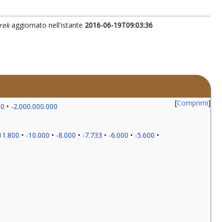
rek
aggiornato nell'istante
2016-06-19T09:03:36
Comprimi
00
-2.000.000.000
11.800
-10.000
-8.000
-7.733
-6.000
-5.600