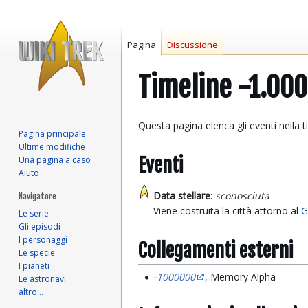
Pagina
Discussione
Timeline -1.00
Vai
Vai
Questa pagina elenca gli eventi nella t
Pagina principale
alla
alla
Ultime modifiche
navigazione
ricerca
Eventi
Una pagina a caso
Aiuto
Data stellare
:
sconosciuta
Navigatore
Viene costruita la città attorno al
G
Le serie
Gli episodi
I personaggi
Collegamenti esterni
Le specie
I pianeti
-1000000
, Memory Alpha
Le astronavi
altro…