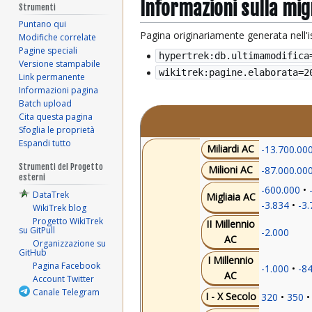
Informazioni sulla mi
Strumenti
Puntano qui
Pagina originariamente generata nell'
Modifiche correlate
Pagine speciali
hypertrek:db.ultimamodifica
Versione stampabile
wikitrek:pagine.elaborata=
2
Link permanente
Informazioni pagina
Batch upload
Cita questa pagina
Sfoglia le proprietà
Espandi tutto
Miliardi AC
-13.700.00
Strumenti del Progetto
Milioni AC
-87.000.00
esterni
-600.000
DataTrek
Migliaia AC
-3.834
-3.
WikiTrek blog
Progetto WikiTrek
II Millennio
su GitPull
-2.000
AC
Organizzazione su
GitHub
I Millennio
Pagina Facebook
-1.000
-8
AC
Account Twitter
Canale Telegram
I - X Secolo
320
350