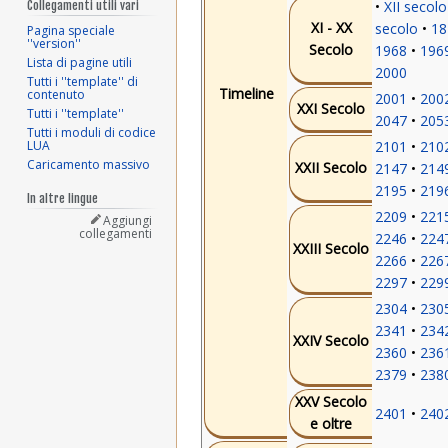
XII secolo
Collegamenti utili vari
XI - XX
secolo
18
Pagina speciale
''version''
Secolo
1968
196
Lista di pagine utili
2000
Tutti i ''template'' di
Timeline
contenuto
2001
200
XXI Secolo
Tutti i ''template''
2047
205
Tutti i moduli di codice
2101
210
LUA
Caricamento massivo
XXII Secolo
2147
214
2195
219
In altre lingue
2209
221
Aggiungi
collegamenti
2246
224
XXIII Secolo
2266
226
2297
229
2304
230
2341
234
XXIV Secolo
2360
236
2379
238
XXV Secolo
2401
240
e oltre