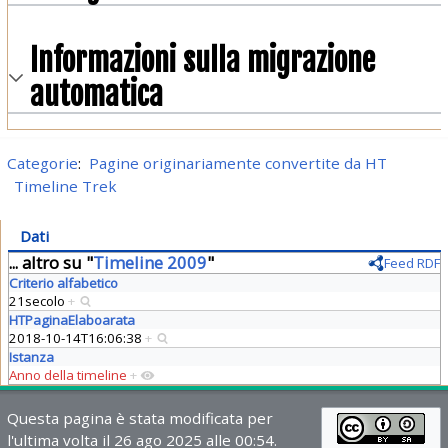
Informazioni sulla migrazione
automatica
Categorie
:
Pagine originariamente convertite da HT
Timeline Trek
Dati
... altro su "
Timeline 2009
"
Feed RDF
Criterio alfabetico
21secolo
+
HTPaginaElaboarata
2018-10-14T16:06:38
+
Istanza
Anno della timeline
+
Questa pagina è stata modificata per
l'ultima volta il 26 ago 2025 alle 00:54.