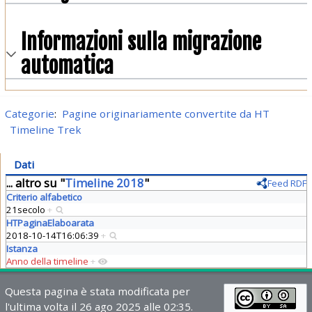
Informazioni sulla migrazione
automatica
Categorie
:
Pagine originariamente convertite da HT
Timeline Trek
Dati
... altro su "
Timeline 2018
"
Feed RDF
Criterio alfabetico
21secolo
+
HTPaginaElaboarata
2018-10-14T16:06:39
+
Istanza
Anno della timeline
+
Questa pagina è stata modificata per
l'ultima volta il 26 ago 2025 alle 02:35.