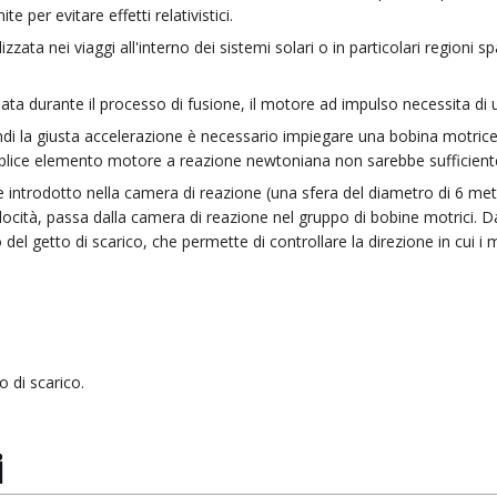
 per evitare effetti relativistici.
zzata nei viaggi all'interno dei sistemi solari o in particolari region
sciata durante il processo di fusione, il motore ad impulso necessita 
randi la giusta accelerazione è necessario impiegare una bobina motri
lice elemento motore a reazione newtoniana non sarebbe sufficient
e introdotto nella camera di reazione (una sfera del diametro di 6 met
cità, passa dalla camera di reazione nel gruppo di bobine motrici. Dal
o del getto di scarico, che permette di controllare la direzione in cui 
o di scarico.
i