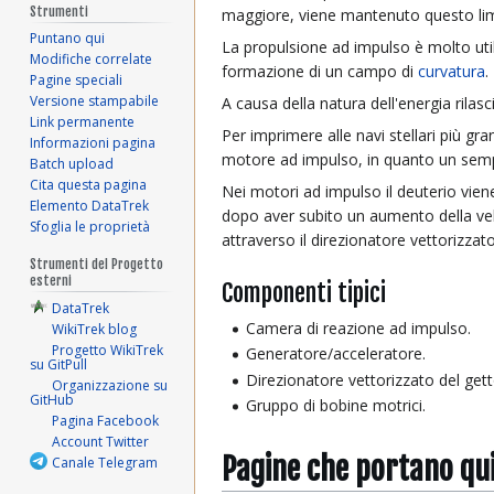
Strumenti
maggiore, viene mantenuto questo limite
Puntano qui
La propulsione ad impulso è molto utili
Modifiche correlate
formazione di un campo di
curvatura
.
Pagine speciali
Versione stampabile
A causa della natura dell'energia rila
Link permanente
Per imprimere alle navi stellari più g
Informazioni pagina
motore ad impulso, in quanto un semp
Batch upload
Cita questa pagina
Nei motori ad impulso il deuterio vien
Elemento DataTrek
dopo aver subito un aumento della velo
Sfoglia le proprietà
attraverso il direzionatore vettorizzat
Strumenti del Progetto
esterni
Componenti tipici
DataTrek
Camera di reazione ad impulso.
WikiTrek blog
Progetto WikiTrek
Generatore/acceleratore.
su GitPull
Direzionatore vettorizzato del gett
Organizzazione su
GitHub
Gruppo di bobine motrici.
Pagina Facebook
Account Twitter
Pagine che portano qu
Canale Telegram