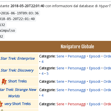
istante
2018-05-20T22:01:40
con informazioni dal database di
HyperT
=
2016-06-19T09:03:36
018-05-20T22:01:40
132
aimpulso
32
Navigatore Globale
Serie
Personaggi
Episodi
Ordi
Star Trek: Enterprise
4
Serie
Personaggi
Episodi
Ordi
Star Trek: Discovery
4
5
Short Treks
Serie
Personaggi
Episodi
Ordi
tar Trek: Strange New
Serie
Personaggi
Episodi
Ordi
4
Worlds
very
Short Treks
Serie
Personaggi
Episodi
Ordi