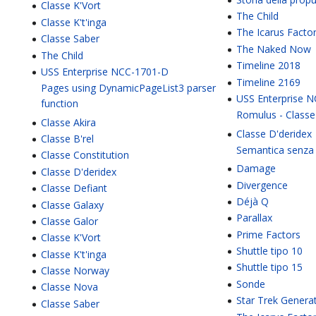
Classe K'Vort
The Child
Classe K't'inga
The Icarus Facto
Classe Saber
The Naked Now
The Child
Timeline 2018
USS Enterprise NCC-1701-D
Timeline 2169
Pages using DynamicPageList3 parser
USS Enterprise 
function
Romulus - Classe
Classe Akira
Classe D'deridex
Classe B'rel
Semantica senza
Classe Constitution
Damage
Classe D'deridex
Divergence
Classe Defiant
Déjà Q
Classe Galaxy
Parallax
Classe Galor
Prime Factors
Classe K'Vort
Shuttle tipo 10
Classe K't'inga
Shuttle tipo 15
Classe Norway
Sonde
Classe Nova
Star Trek Genera
Classe Saber