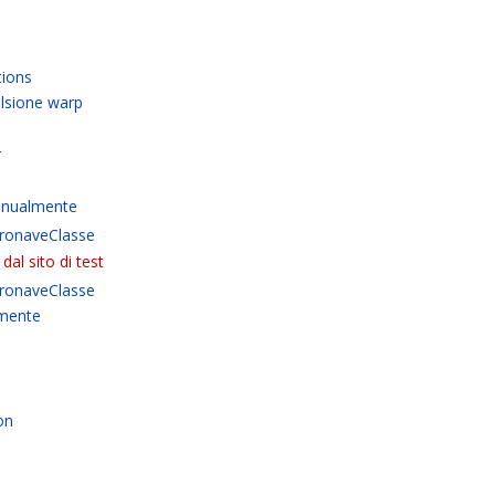
tions
ulsione warp
r
anualmente
ronaveClasse
dal sito di test
ronaveClasse
amente
on