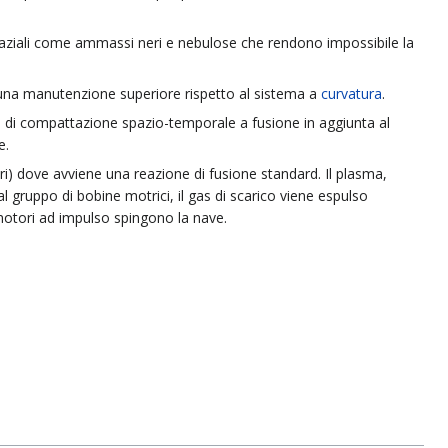
i spaziali come ammassi neri e nebulose che rendono impossibile la
di una manutenzione superiore rispetto al sistema a
curvatura
.
ce di compattazione spazio-temporale a fusione in aggiunta al
e.
ri) dove avviene una reazione di fusione standard. Il plasma,
 gruppo di bobine motrici, il gas di scarico viene espulso
i motori ad impulso spingono la nave.