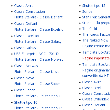
Classe Akira
Shuttle tipo 15
Classe Constitution
Sonde
Flotta Stellare - Classe Defiant
Star Trek Genera
Storia della prop
Classe Defiant
The Child
Flotta Stellare - Classe Excelsior
The Icarus Facto
Classe Excelsior
The Naked Now
Flotta Stellare - Classe Galaxy
Pagine create m
Classe Galaxy
Template:BoxAst
USS Enterprise NCC-1701-D
Pagine importate 
Flotta Stellare - Classe Norway
Template:BoxAst
Classe Norway
Pagine originari
Flotta Stellare - Classe Nova
convertite da HT
Classe Nova
Classe Akira
Flotta Stellare - Classe Saber
Classe B'rel
Classe Saber
Classe Constituti
Flotta Stellare - Shuttle tipo 10
Classe D'deridex
Shuttle tipo 10
Classe Defiant
Flotta Stellare - Shuttle tipo 15