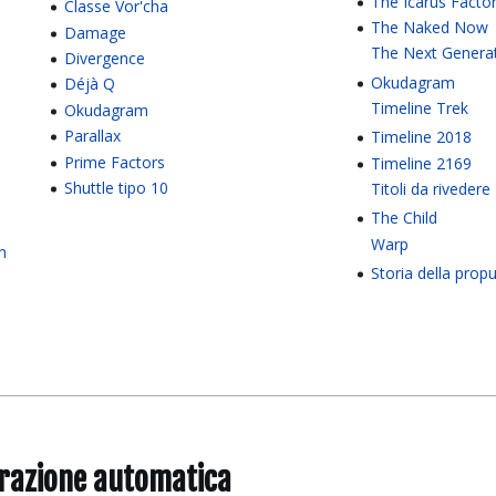
The Icarus Facto
Classe Vor'cha
The Naked Now
Damage
The Next Genera
Divergence
Okudagram
Déjà Q
Timeline Trek
Okudagram
Parallax
Timeline 2018
Prime Factors
Timeline 2169
Shuttle tipo 10
Titoli da rivedere
The Child
Warp
on
Storia della prop
grazione automatica