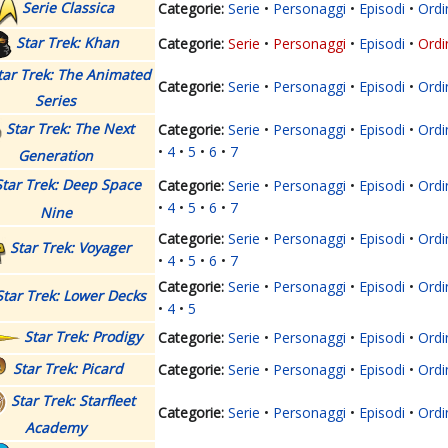
Serie Classica
Serie
Personaggi
Episodi
Ordi
Star Trek: Khan
Serie
Personaggi
Episodi
Ordi
tar Trek: The Animated
Serie
Personaggi
Episodi
Ordi
Series
Star Trek: The Next
Serie
Personaggi
Episodi
Ordi
4
5
6
7
Generation
Star Trek: Deep Space
Serie
Personaggi
Episodi
Ordi
4
5
6
7
Nine
Serie
Personaggi
Episodi
Ordi
Star Trek: Voyager
4
5
6
7
Serie
Personaggi
Episodi
Ordi
Star Trek: Lower Decks
4
5
Star Trek: Prodigy
Serie
Personaggi
Episodi
Ordi
Star Trek: Picard
Serie
Personaggi
Episodi
Ordi
Star Trek: Starfleet
Serie
Personaggi
Episodi
Ordi
Academy