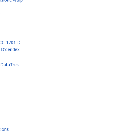
r
NCC-1701-D
 D'deridex
 DataTrek
tions