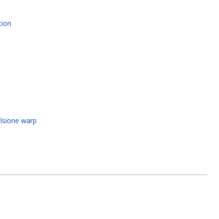
r
tion
ulsione warp