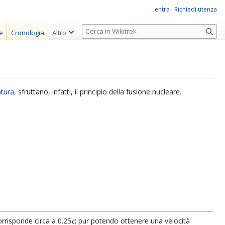
entra
Richiedi utenza
R
e
Cronologia
Altro
i
c
e
r
c
atura
, sfruttano, infatti, il principio della fusione nucleare.
a
orrisponde circa a 0.25
c
; pur potendo ottenere una velocità