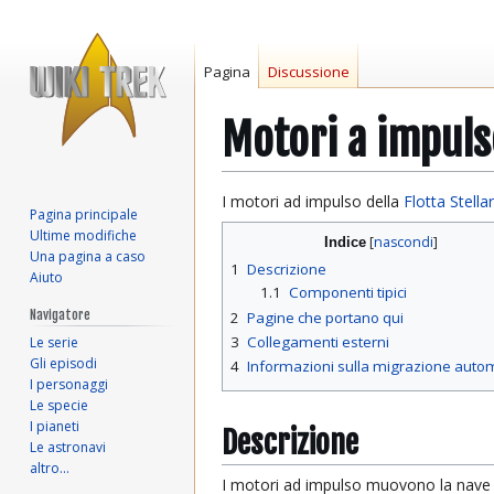
Pagina
Discussione
Motori a impuls
Vai
Vai
I motori ad impulso della
Flotta Stella
Pagina principale
alla
alla
Ultime modifiche
Indice
navigazione
ricerca
Una pagina a caso
1
Descrizione
Aiuto
1.1
Componenti tipici
Navigatore
2
Pagine che portano qui
3
Collegamenti esterni
Le serie
Gli episodi
4
Informazioni sulla migrazione auto
I personaggi
Le specie
I pianeti
Descrizione
Le astronavi
altro…
I motori ad impulso muovono la nave a 