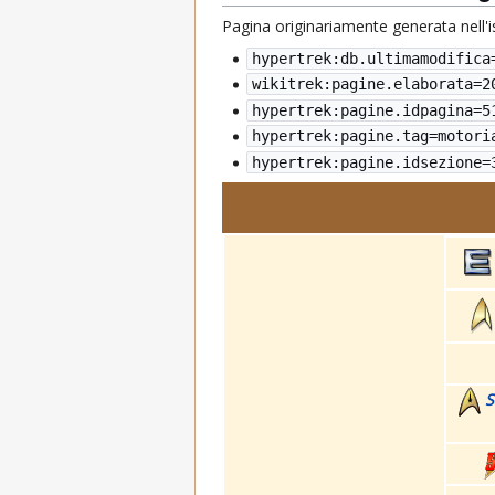
Pagina originariamente generata nell'
hypertrek:db.ultimamodifica
wikitrek:pagine.elaborata=
2
hypertrek:pagine.idpagina=5
hypertrek:pagine.tag=motori
hypertrek:pagine.idsezione=
S