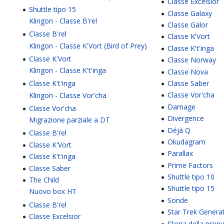
Classe Excelsior
Shuttle tipo 15
Classe Galaxy
Klingon - Classe B'rel
Classe Galor
Classe B'rel
Classe K'Vort
Klingon - Classe K'Vort (Bird of Prey)
Classe K't'inga
Classe K'Vort
Classe Norway
Klingon - Classe K't'inga
Classe Nova
Classe Saber
Classe K't'inga
Classe Vor'cha
Klingon - Classe Vor'cha
Damage
Classe Vor'cha
Divergence
Migrazione parziale a DT
Déjà Q
Classe B'rel
Okudagram
Classe K'Vort
Parallax
Classe K't'inga
Prime Factors
Classe Saber
a
Shuttle tipo 10
The Child
Shuttle tipo 15
Nuovo box HT
Sonde
Classe B'rel
Star Trek Genera
Classe Excelsior
Storia della prop