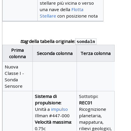
stellare più vicina o verso
una nave della
Flotta
Stellare
con posizione nota
ttag
della tabella originale:
sonda1n
Prima
Seconda colonna
Terza colonna
colonna
Nuova
Classe I -
Sonda
Sensore
Sistema di
Sottotipi:
propulsione
:
REC01
Unità a
impulso
Ricognizione
Illman #447-000
planetaria,
Velocità massima
:
mappatura,
0.75c
rilievi geologici,