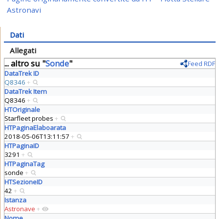
Astronavi
Dati
Allegati
... altro su "
Sonde
"
Feed RDF
DataTrek ID
Q8346
+
DataTrek Item
Q8346
+
HTOriginale
Starfleet probes
+
HTPaginaElaboarata
2018-05-06T13:11:57
+
HTPaginaID
3291
+
HTPaginaTag
sonde
+
HTSezioneID
42
+
Istanza
Astronave
+
Nome