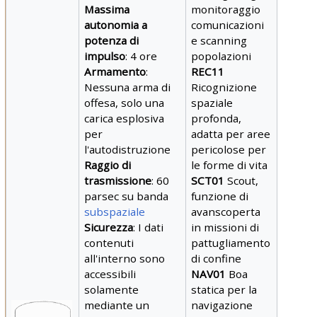
Massima
monitoraggio
autonomia a
comunicazioni
potenza di
e scanning
impulso
: 4 ore
popolazioni
Armamento
:
REC11
Nessuna arma di
Ricognizione
offesa, solo una
spaziale
carica esplosiva
profonda,
per
adatta per aree
l'autodistruzione
pericolose per
Raggio di
le forme di vita
trasmissione
: 60
SCT01
Scout,
parsec su banda
funzione di
subspaziale
avanscoperta
Sicurezza
: I dati
in missioni di
contenuti
pattugliamento
all'interno sono
di confine
accessibili
NAV01
Boa
solamente
statica per la
mediante un
navigazione