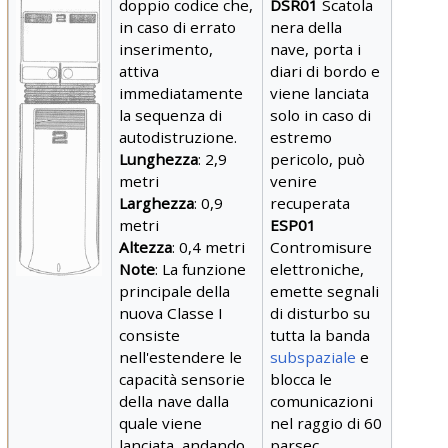
doppio codice che,
DSR01
Scatola
in caso di errato
nera della
inserimento,
nave, porta i
attiva
diari di bordo e
immediatamente
viene lanciata
la sequenza di
solo in caso di
autodistruzione.
estremo
Lunghezza
: 2,9
pericolo, può
metri
venire
Larghezza
: 0,9
recuperata
metri
ESP01
Altezza
: 0,4 metri
Contromisure
Note
: La funzione
elettroniche,
principale della
emette segnali
nuova Classe I
di disturbo su
consiste
tutta la banda
nell'estendere le
subspaziale
e
capacità sensorie
blocca le
della nave dalla
comunicazioni
quale viene
nel raggio di 60
lanciata, andando
parsec