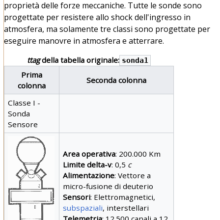
proprietà delle forze meccaniche. Tutte le sonde sono
progettate per resistere allo shock dell'ingresso in
atmosfera, ma solamente tre classi sono progettate per
eseguire manovre in atmosfera e atterrare.
ttag
della tabella originale:
sonda1
Prima
Seconda colonna
colonna
Classe I -
Sonda
Sensore
Area operativa
: 200.000 Km
Limite delta-v
: 0,5
c
Alimentazione
: Vettore a
micro-fusione di deuterio
Sensori
: Elettromagnetici,
subspaziali
, interstellari
Telemetria
: 12.500 canali a 12