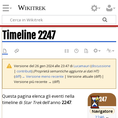
Wikitrek
Timeline 2247
Versione del 26 gen 2024 alle 23:47 di
Lucamauri
(
discussione
|
contributi
)
(Proprietà semantiche aggiunte ai dati HT)
(
diff
)
← Versione meno recente
| Versione attuale (diff) |
Versione più recente → (diff)
Questa pagina elenca gli eventi nella
2247
timeline di
Star Trek
dell'anno
2247
.
Navigatore
2246
←