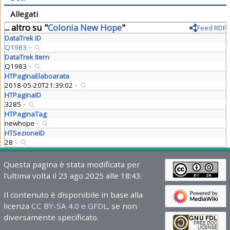
Allegati
... altro su "
Colonia New Hope
"
Feed RDF
DataTrek ID
Q1983
+
DataTrek Item
Q1983
+
HTPaginaElaboarata
2018-05-20T21:39:02
+
HTPaginaID
3285
+
HTPaginaTag
newhope
+
HTSezioneID
28
+
Questa pagina è stata modificata per
l'ultima volta il 23 ago 2025 alle 18:43.
Il contenuto è disponibile in base alla
licenza
CC BY-SA 4.0 e GFDL
, se non
diversamente specificato.