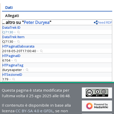
Dati
Allegati
... altro su "
Peter Duryea
"
Feed RDF
DataTrek ID
Q7130
+
DataTrek Item
Q7130
+
HTPaginaElaboarata
2018-05-20T17:00:40
+
HTPaginaID
6704
+
HTPaginaTag
duryeapeter
+
HTSezioneID
179
+
Questa pagina è stata modificata per
l'ultima volta il 25 ago 2025 alle 06:48.
Il contenuto è disponibile in base alla
licenza
CC BY-SA 4.0 e GFDL
, se non