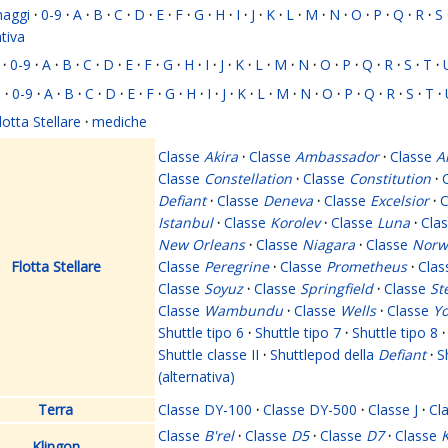
naggi
·
0-9
·
A
·
B
·
C
·
D
·
E
·
F
·
G
·
H
·
I
·
J
·
K
·
L
·
M
·
N
·
O
·
P
·
Q
·
R
·
S
ativa
·
0-9
·
A
·
B
·
C
·
D
·
E
·
F
·
G
·
H
·
I
·
J
·
K
·
L
·
M
·
N
·
O
·
P
·
Q
·
R
·
S
·
T
·
i
·
0-9
·
A
·
B
·
C
·
D
·
E
·
F
·
G
·
H
·
I
·
J
·
K
·
L
·
M
·
N
·
O
·
P
·
Q
·
R
·
S
·
T
·
lotta Stellare
·
mediche
Classe
Akira
·
Classe
Ambassador
·
Classe
A
Classe
Constellation
·
Classe
Constitution
·
Defiant
·
Classe
Deneva
·
Classe
Excelsior
·
C
Istanbul
·
Classe
Korolev
·
Classe
Luna
·
Cla
New Orleans
·
Classe
Niagara
·
Classe
Norw
Flotta Stellare
Classe
Peregrine
·
Classe
Prometheus
·
Cla
Classe
Soyuz
·
Classe
Springfield
·
Classe
St
Classe
Wambundu
·
Classe
Wells
·
Classe
Yo
Shuttle tipo 6
·
Shuttle tipo 7
·
Shuttle tipo 8
·
Shuttle classe II
·
Shuttlepod della
Defiant
·
S
(alternativa)
Terra
Classe DY-100
·
Classe DY-500
·
Classe J
·
Cl
Classe
B'rel
·
Classe
D5
·
Classe
D7
·
Classe
K
Klingon