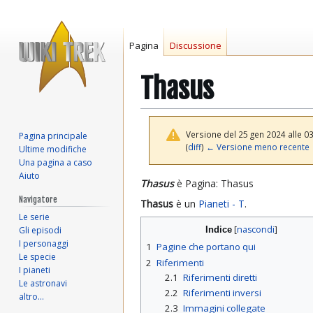
Pagina
Discussione
Thasus
Versione del 25 gen 2024 alle 0
Pagina principale
(
diff
)
← Versione meno recente
Ultime modifiche
Una pagina a caso
Aiuto
Vai
Vai
Thasus
è Pagina: Thasus
alla
alla
Navigatore
Thasus
è un
Pianeti - T
.
navigazione
ricerca
Le serie
Gli episodi
Indice
I personaggi
1
Pagine che portano qui
Le specie
2
Riferimenti
I pianeti
2.1
Riferimenti diretti
Le astronavi
2.2
Riferimenti inversi
altro…
2.3
Immagini collegate