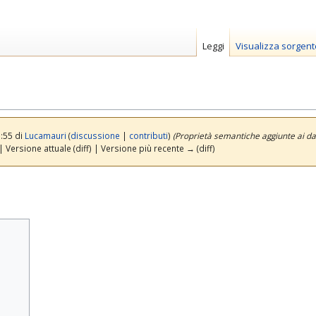
Leggi
Visualizza sorgent
3:55 di
Lucamauri
(
discussione
|
contributi
)
(Proprietà semantiche aggiunte ai da
| Versione attuale (diff) | Versione più recente → (diff)