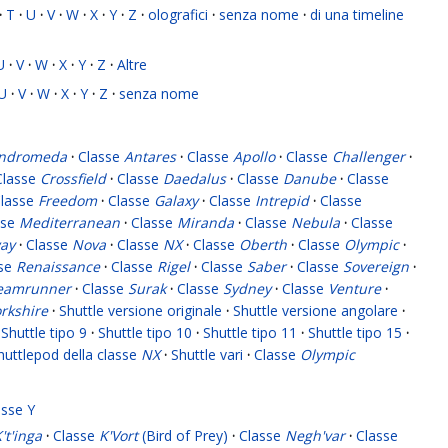
·
T
·
U
·
V
·
W
·
X
·
Y
·
Z
·
olografici
·
senza nome
·
di una timeline
U
·
V
·
W
·
X
·
Y
·
Z
·
Altre
U
·
V
·
W
·
X
·
Y
·
Z
·
senza nome
ndromeda
·
Classe
Antares
·
Classe
Apollo
·
Classe
Challenger
·
Classe
Crossfield
·
Classe
Daedalus
·
Classe
Danube
·
Classe
lasse
Freedom
·
Classe
Galaxy
·
Classe
Intrepid
·
Classe
sse
Mediterranean
·
Classe
Miranda
·
Classe
Nebula
·
Classe
ay
·
Classe
Nova
·
Classe
NX
·
Classe
Oberth
·
Classe
Olympic
·
sse
Renaissance
·
Classe
Rigel
·
Classe
Saber
·
Classe
Sovereign
·
eamrunner
·
Classe
Surak
·
Classe
Sydney
·
Classe
Venture
·
rkshire
·
Shuttle versione originale
·
Shuttle versione angolare
·
Shuttle tipo 9
·
Shuttle tipo 10
·
Shuttle tipo 11
·
Shuttle tipo 15
·
huttlepod della classe
NX
·
Shuttle vari
·
Classe
Olympic
asse Y
't'inga
·
Classe
K'Vort
(Bird of Prey)
·
Classe
Negh'var
·
Classe