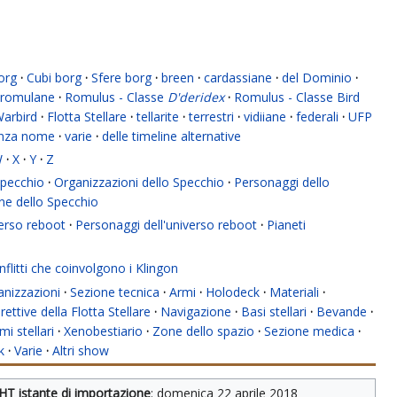
org
·
Cubi borg
·
Sfere borg
·
breen
·
cardassiane
·
del Dominio
·
romulane
·
Romulus - Classe
D'deridex
·
Romulus - Classe Bird
Warbird
·
Flotta Stellare
·
tellarite
·
terrestri
·
vidiiane
·
federali
·
UFP
enza nome
·
varie
·
delle timeline alternative
W
·
X
·
Y
·
Z
 Specchio
·
Organizzazioni dello Specchio
·
Personaggi dello
ne dello Specchio
verso reboot
·
Personaggi dell'universo reboot
·
Pianeti
flitti che coinvolgono i Klingon
anizzazioni
·
Sezione tecnica
·
Armi
·
Holodeck
·
Materiali
·
rettive della Flotta Stellare
·
Navigazione
·
Basi stellari
·
Bevande
·
mi stellari
·
Xenobestiario
·
Zone dello spazio
·
Sezione medica
·
k
·
Varie
·
Altri show
HT istante di importazione
: 
domenica 22 aprile 2018