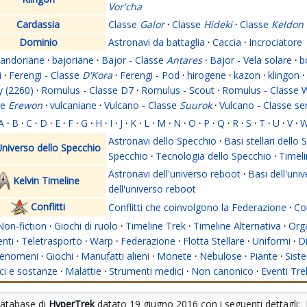
Vor'cha
Cardassia
Classe
Galor
·
Classe
Hideki
·
Classe
Keldon
Dominio
Astronavi da battaglia
·
Caccia
·
Incrociatore
andoriane
·
bajoriane
·
Bajor - Classe
Antares
·
Bajor - Vela solare
·
b
i
·
Ferengi - Classe
D'Kora
·
Ferengi - Pod
·
hirogene
·
kazon
·
klingon
·
y (2260)
·
Romulus - Classe D7
·
Romulus - Scout
·
Romulus - Classe 
se
Erewon
·
vulcaniane
·
Vulcano - Classe
Suurok
·
Vulcano - Classe s
A
·
B
·
C
·
D
·
E
·
F
·
G
·
H
·
I
·
J
·
K
·
L
·
M
·
N
·
O
·
P
·
Q
·
R
·
S
·
T
·
U
·
V
·
Astronavi dello Specchio
·
Basi stellari dello
niverso dello Specchio
Specchio
·
Tecnologia dello Specchio
·
Timeli
Astronavi dell'universo reboot
·
Basi dell'uni
Kelvin Timeline
dell'universo reboot
Conflitti
Conflitti che coinvolgono la Federazione
·
Con
Non-fiction
·
Giochi di ruolo
·
Timeline Trek
·
Timeline Alternativa
·
Org
nti
·
Teletrasporto
·
Warp
·
Federazione
·
Flotta Stellare
·
Uniformi
·
Di
enomeni
·
Giochi
·
Manufatti alieni
·
Monete
·
Nebulose
·
Piante
·
Siste
i e sostanze
·
Malattie
·
Strumenti medici
·
Non canonico
·
Eventi Tre
database di 
HyperTrek
 datato 
19 giugno 2016
 con i seguenti dettagli: 