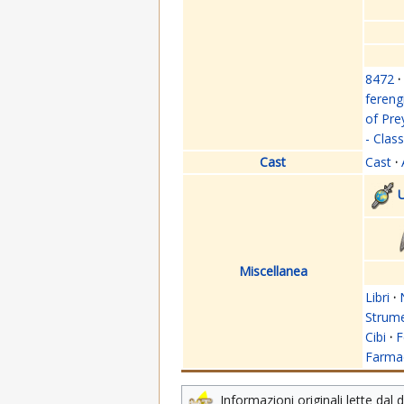
8472
·
fereng
of Pre
- Clas
Cast
Cast
·
U
Miscellanea
Libri
·
Strume
Cibi
·
F
Farmac
Informazioni originali lette dal 