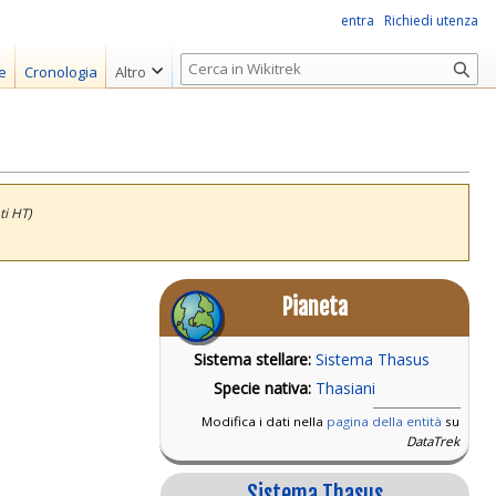
entra
Richiedi utenza
R
e
Cronologia
Altro
i
c
e
r
c
ti HT)
a
Pianeta
Sistema stellare:
Sistema Thasus
Specie nativa:
Thasiani
Modifica i dati nella
pagina della entità
su
DataTrek
Sistema Thasus