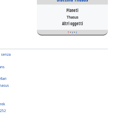
Pianeti
Thasus
Altri oggetti
t
v
e
 senza
ans
llari
hasus
Trek
2252