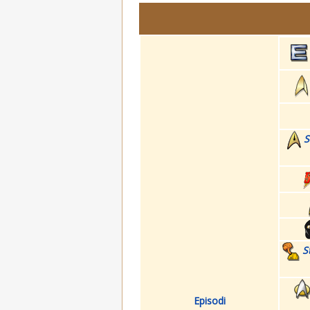
S
S
Episodi