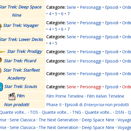
Star Trek: Deep Space
Serie
Personaggi
Episodi
Ordi
4
5
6
7
Nine
Serie
Personaggi
Episodi
Ordi
Star Trek: Voyager
4
5
6
7
Serie
Personaggi
Episodi
Ordi
Star Trek: Lower Decks
4
5
Star Trek: Prodigy
Serie
Personaggi
Episodi
Ordi
Star Trek: Picard
Serie
Personaggi
Episodi
Ordi
Star Trek: Starfleet
Serie
Personaggi
Episodi
Ordi
Academy
Star Trek: Scouts
Serie
Personaggi
Episodi
Ordi
Film
Film Prime Timeline
·
Film Kelvin Timeline
Non prodotti
Phase II
·
Episodi di
Enterprise
non prodotti
Quante volte...
·
TOS - Quante volte...
·
TNG - Quante volte...
·
DSN - Qu
rise
·
Serie Classica
·
The Next Generation
·
Deep Space Nine
·
Voyage
rise
·
Serie Classica
·
The Next Generation
·
Deep Space Nine
·
Voyage