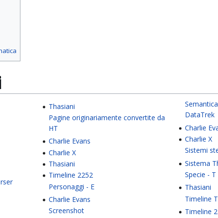
matica
i
Semantica
Thasiani
DataTrek
Pagine originariamente convertite da
Charlie Ev
HT
Charlie X
Charlie Evans
Sistemi ste
Charlie X
Sistema T
Thasiani
Specie - T
Timeline 2252
rser
Personaggi - E
Thasiani
Timeline 
Charlie Evans
Screenshot
Timeline 