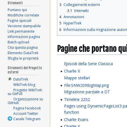
Strumenti
3
Collegamenti esterni
Puntano qui
3.1
Interwiki
Modifiche correlate
4
Annotazioni
Pagine speciali
5
HyperTrek
Versione stampabile
6
Informazioni sulla migrazione auto
Link permanente
Informazioni pagina
Batch upload
Pagine che portano qu
Cita questa pagina
Elemento DataTrek
Sfoglia le proprietà
Episodi della Serie Classica
Strumenti del Progetto
Charlie X
esterni
Mappe stellari
DataTrek
WikiTrek blog
File:SNW209BigMap.png
Progetto WikiTrek
Migrazione parziale a DT
su GitPull
Timeline 2252
Organizzazione su
GitHub
Pages using DynamicPageList3 pa
Pagina Facebook
function
Account Twitter
Canale Telegram
Charlie Evans
Charlie X