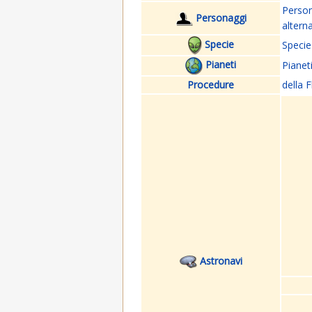
Perso
Personaggi
altern
Specie
Specie
Pianeti
Pianet
Procedure
della F
Astronavi