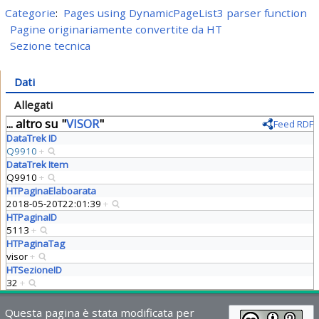
Categorie
:
Pages using DynamicPageList3 parser function
Pagine originariamente convertite da HT
Sezione tecnica
Dati
Allegati
... altro su "
VISOR
"
Feed RDF
DataTrek ID
Q9910
+
DataTrek Item
Q9910
+
HTPaginaElaboarata
2018-05-20T22:01:39
+
HTPaginaID
5113
+
HTPaginaTag
visor
+
HTSezioneID
32
+
Questa pagina è stata modificata per