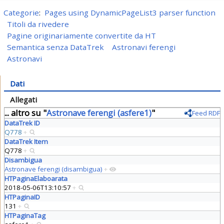
Categorie
:
Pages using DynamicPageList3 parser function
Titoli da rivedere
Pagine originariamente convertite da HT
Semantica senza DataTrek
Astronavi ferengi
Astronavi
Dati
Allegati
... altro su "
Astronave ferengi (asfere1)
"
Feed RDF
DataTrek ID
Q778
+
DataTrek Item
Q778
+
Disambigua
Astronave ferengi (disambigua)
+
HTPaginaElaboarata
2018-05-06T13:10:57
+
HTPaginaID
131
+
HTPaginaTag