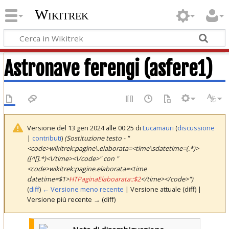
Wikitrek
Astronave ferengi (asfere1)
Versione del 13 gen 2024 alle 00:25 di
Lucamauri
(
discussione
|
contributi
)
(Sostituzione testo - "
<code>wikitrek:pagine\.elaborata=<time\sdatetime=(.*)>
([^[].*)<\/time><\/code>" con "
<code>wikitrek:pagine.elaborata=<time
datetime=$1>
HTPaginaElaboarata::$2
</time></code>")
(
diff
)
← Versione meno recente
| Versione attuale (diff) |
Versione più recente → (diff)