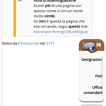
Nota di disambiguazione
Esiste
più
di una pagina con
questo nome o con un nome
molto
simile
.
Se
non
è questa la pagina che
stai cercando, segui
questo
link:
Astronave ferengi (disambigua)
Abborda l'
Enterprise
nel
2151
.
Astronave
Designazione:
Flotta:
Ufficiale
comandante: