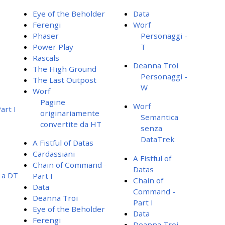
Eye of the Beholder
Data
Ferengi
Worf
Phaser
Personaggi -
Power Play
T
Rascals
Deanna Troi
The High Ground
Personaggi -
The Last Outpost
W
Worf
Pagine
Worf
art I
originariamente
Semantica
convertite da HT
senza
DataTrek
A Fistful of Datas
Cardassiani
A Fistful of
Chain of Command -
Datas
 a DT
Part I
Chain of
Data
Command -
Deanna Troi
Part I
Eye of the Beholder
Data
Ferengi
Deanna Troi