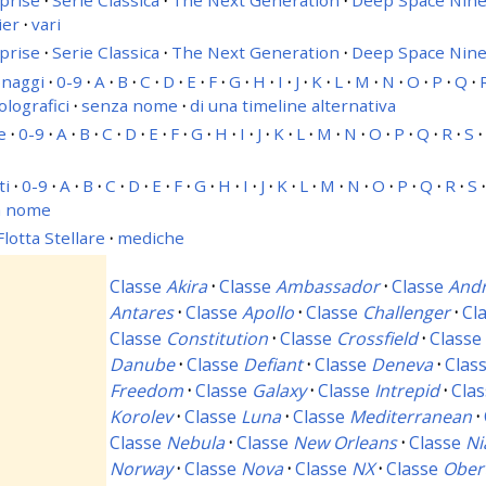
prise
·
Serie Classica
·
The Next Generation
·
Deep Space Nin
ier
·
vari
prise
·
Serie Classica
·
The Next Generation
·
Deep Space Nin
naggi
·
0-9
·
A
·
B
·
C
·
D
·
E
·
F
·
G
·
H
·
I
·
J
·
K
·
L
·
M
·
N
·
O
·
P
·
Q
·
olografici
·
senza nome
·
di una timeline alternativa
e
·
0-9
·
A
·
B
·
C
·
D
·
E
·
F
·
G
·
H
·
I
·
J
·
K
·
L
·
M
·
N
·
O
·
P
·
Q
·
R
·
S
·
ti
·
0-9
·
A
·
B
·
C
·
D
·
E
·
F
·
G
·
H
·
I
·
J
·
K
·
L
·
M
·
N
·
O
·
P
·
Q
·
R
·
S
·
a nome
Flotta Stellare
·
mediche
Classe
Akira
·
Classe
Ambassador
·
Classe
And
Antares
·
Classe
Apollo
·
Classe
Challenger
·
Cl
Classe
Constitution
·
Classe
Crossfield
·
Class
Danube
·
Classe
Defiant
·
Classe
Deneva
·
Clas
Freedom
·
Classe
Galaxy
·
Classe
Intrepid
·
Cla
Korolev
·
Classe
Luna
·
Classe
Mediterranean
·
Classe
Nebula
·
Classe
New Orleans
·
Classe
Ni
Norway
·
Classe
Nova
·
Classe
NX
·
Classe
Ober