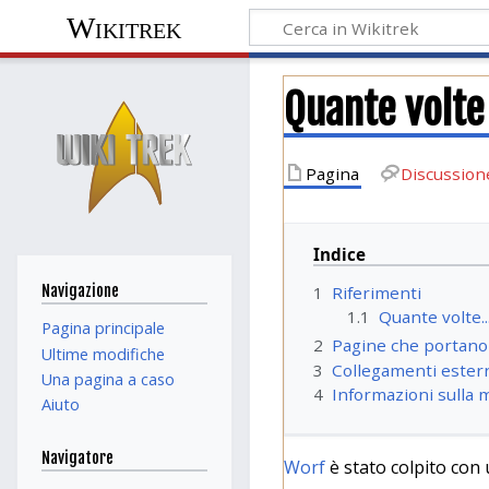
Wikitrek
Quante volte
Pagina
Discussion
Indice
Navigazione
1
Riferimenti
1.1
Quante volte..
Pagina principale
2
Pagine che portano
Ultime modifiche
3
Collegamenti ester
Una pagina a caso
4
Informazioni sulla 
Aiuto
Navigatore
Worf
è stato colpito con