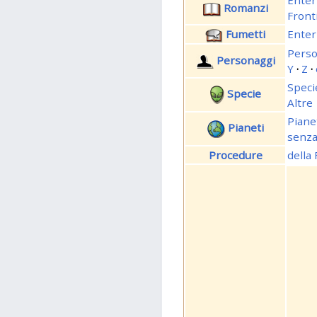
Enter
Romanzi
Front
Fumetti
Enter
Perso
Personaggi
Y
·
Z
·
Speci
Specie
Altre
Piane
Pianeti
senz
Procedure
della 