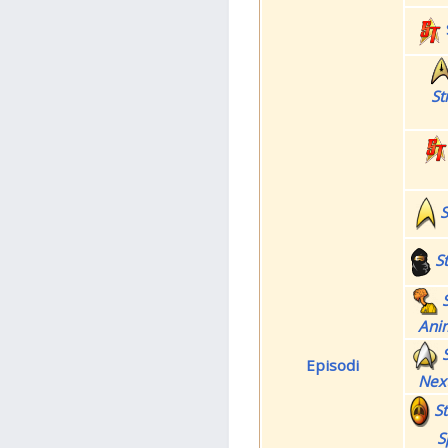
St
S
S
Ani
Episodi
Nex
S
S