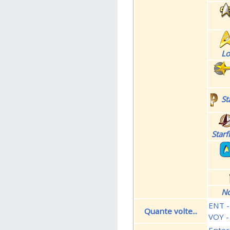
Lo
St
Star
No
ENT -
Quante volte...
VOY -