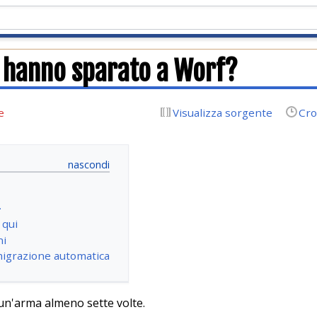
 hanno sparato a Worf?
e
Visualizza sorgente
Cro
.
 qui
ni
migrazione automatica
 un'arma almeno sette volte.