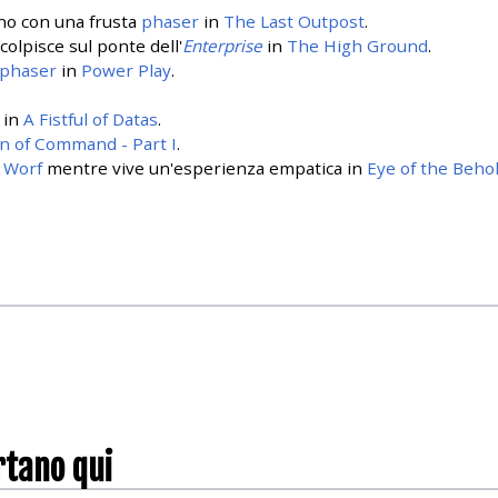
no con una frusta
phaser
in
The Last Outpost
.
 colpisce sul ponte dell'
Enterprise
in
The High Ground
.
phaser
in
Power Play
.
 in
A Fistful of Datas
.
n of Command - Part I
.
a
Worf
mentre vive un'esperienza empatica in
Eye of the Beho
rtano qui