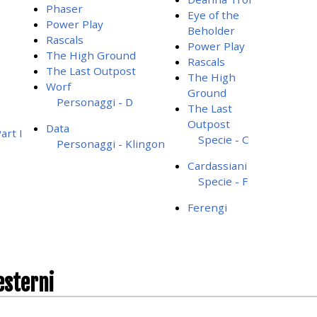
Phaser
Eye of the
Power Play
Beholder
Rascals
Power Play
The High Ground
Rascals
The Last Outpost
The High
Worf
Ground
Personaggi - D
The Last
Outpost
Data
art I
Specie - C
Personaggi - Klingon
Cardassiani
Specie - F
Ferengi
esterni