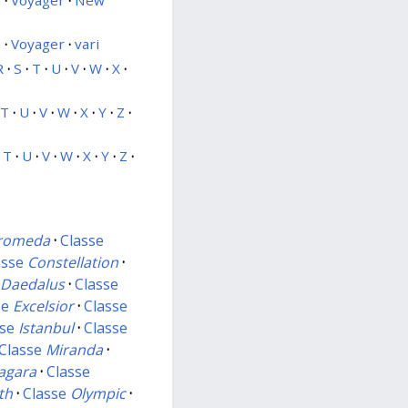
e
·
Voyager
·
New
e
·
Voyager
·
vari
R
·
S
·
T
·
U
·
V
·
W
·
X
·
T
·
U
·
V
·
W
·
X
·
Y
·
Z
·
T
·
U
·
V
·
W
·
X
·
Y
·
Z
·
romeda
·
Classe
asse
Constellation
·
e
Daedalus
·
Classe
se
Excelsior
·
Classe
sse
Istanbul
·
Classe
Classe
Miranda
·
agara
·
Classe
th
·
Classe
Olympic
·