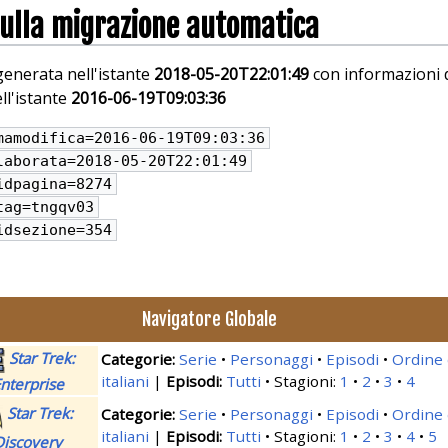
sulla migrazione automatica
enerata nell'istante
2018-05-20T22:01:49
con informazioni 
ll'istante
2016-06-19T09:03:36
mamodifica=
2016-06-19T09:03:36
laborata=
2018-05-20T22:01:49
idpagina=8274
tag=tngqv03
idsezione=354
Navigatore Globale
Star Trek:
Serie
Personaggi
Episodi
Ordine 
italiani
|
Tutti
Stagioni:
1
2
3
4
nterprise
Star Trek:
Serie
Personaggi
Episodi
Ordine 
italiani
|
Tutti
Stagioni:
1
2
3
4
5
Discovery