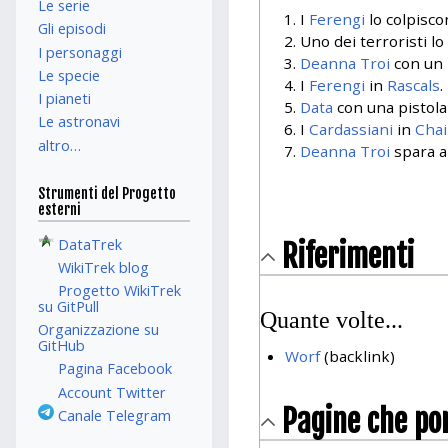
Le serie
I
Ferengi
lo colpisco
Gli episodi
Uno dei terroristi lo
I personaggi
Deanna Troi
con un
Le specie
I
Ferengi
in
Rascals
.
I pianeti
Data
con una pistola
Le astronavi
I
Cardassiani
in
Chai
altro…
Deanna Troi
spara 
Strumenti del Progetto
esterni
DataTrek
Riferimenti
WikiTrek blog
Progetto WikiTrek
su GitPull
Quante volte...
Organizzazione su
GitHub
Worf
(backlink)
Pagina Facebook
Account Twitter
Pagine che po
Canale Telegram