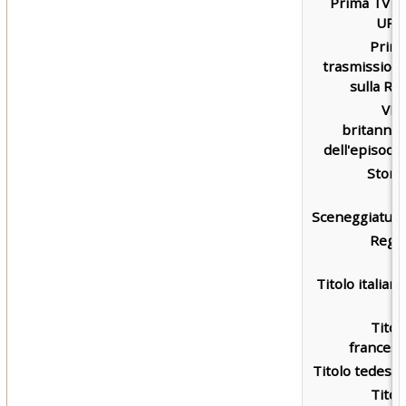
Prima TV s
UPN
Prim
trasmission
sulla RAI
VH
britannic
dell'episodio
Storia
Sceneggiatura
Regia
Titolo italiano
Titol
francese
Titolo tedesco
Titol