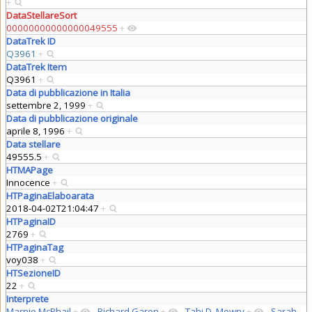
+
DataStellareSort
00000000000000049555
+
DataTrek ID
Q3961
+
DataTrek Item
Q3961
+
Data di pubblicazione in Italia
settembre 2, 1999
+
Data di pubblicazione originale
aprile 8, 1996
+
Data stellare
49555.5
+
HTMAPage
Innocence
+
HTPaginaElaboarata
2018-04-02T21:04:47
+
HTPaginaID
2769
+
HTPaginaTag
voy038
+
HTSezioneID
22
+
Interprete
Marnie McPhail
+
,
Richard Garon
+
,
Tahj D. Mowry
+
,
Sarah