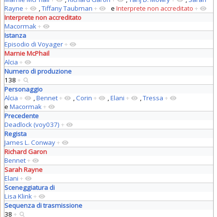
Rayne
+
,
Tiffany Taubman
+
e
Interprete non accreditato
+
Interprete non accreditato
Macormak
+
Istanza
Episodio di Voyager
+
Marnie McPhail
Alcia
+
Numero di produzione
138
+
Personaggio
Alcia
+
,
Bennet
+
,
Corin
+
,
Elani
+
,
Tressa
+
e
Macormak
+
Precedente
Deadlock (voy037)
+
Regista
James L. Conway
+
Richard Garon
Bennet
+
Sarah Rayne
Elani
+
Sceneggiatura di
Lisa Klink
+
Sequenza di trasmissione
38
+