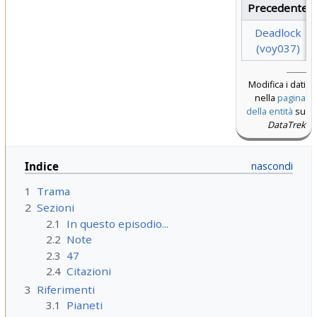
Precedente
Deadlock
(voy037)
Modifica i dati
nella
pagina
della entità
su
DataTrek
Indice
1
Trama
2
Sezioni
2.1
In questo episodio...
2.2
Note
2.3
47
2.4
Citazioni
3
Riferimenti
3.1
Pianeti