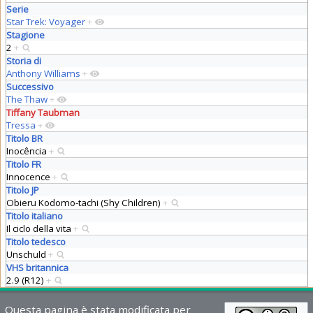
Serie
Star Trek: Voyager
+
Stagione
2
+
Storia di
Anthony Williams
+
Successivo
The Thaw
+
Tiffany Taubman
Tressa
+
Titolo BR
Inocência
+
Titolo FR
Innocence
+
Titolo JP
Obieru Kodomo-tachi (Shy Children)
+
Titolo italiano
Il ciclo della vita
+
Titolo tedesco
Unschuld
+
VHS britannica
2.9 (R12)
+
Questa pagina è stata modificata per