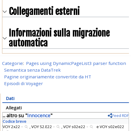
Collegamenti esterni
Informazioni sulla migrazione
automatica
Categorie
:
Pages using DynamicPageList3 parser function
Semantica senza DataTrek
Pagine originariamente convertite da HT
Episodi di Voyager
Dati
Allegati
... altro su "
Innocence
"
Feed RDF
Codice breve
VOY 2x22
+
,
VOY S2.E22
+
,
VOY s02e22
+
e
VOY s02e022