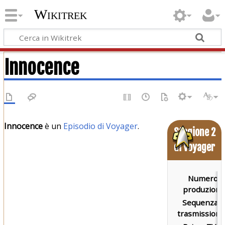
Wikitrek
Innocence
Innocence
è un
Episodio di Voyager
.
Stagione 2
di Voyager
Numero d
produzione
Sequenza d
trasmissione