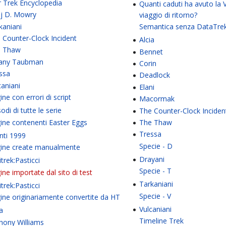
r Trek Encyclopedia
Quanti caduti ha avuto la 
j D. Mowry
viaggio di ritorno?
kaniani
Semantica senza DataTre
 Counter-Clock Incident
Alcia
e Thaw
Bennet
fany Taubman
Corin
ssa
Deadlock
caniani
Elani
ine con errori di script
Macormak
odi di tutte le serie
The Counter-Clock Inciden
ine contenenti Easter Eggs
The Thaw
Tressa
nti 1999
Specie - D
ine create manualmente
Drayani
itrek:Pasticci
Specie - T
ine importate dal sito di test
Tarkaniani
itrek:Pasticci
Specie - V
ine originariamente convertite da HT
Vulcaniani
ia
Timeline Trek
hony Williams