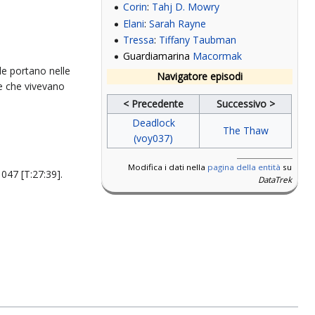
Corin
:
Tahj D. Mowry
Elani
:
Sarah Rayne
Tressa
:
Tiffany Taubman
Guardiamarina
Macormak
le portano nelle
Navigatore episodi
ne che vivevano
< Precedente
Successivo >
Deadlock
The Thaw
(voy037)
Modifica i dati nella
pagina della entità
su
047 [T:27:39].
DataTrek