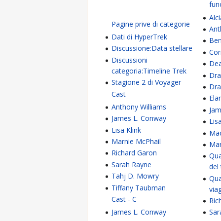
fun
Alc
Pagine prive di categorie
Ant
Dati di HyperTrek
Ben
Discussione:Data stellare
Cor
Discussioni
Dea
categoria:Timeline Trek
Dra
Stagione 2 di Voyager
Dra
Cast
Ela
Anthony Williams
Jam
James L. Conway
Lis
Lisa Klink
Ma
Marnie McPhail
Mar
Richard Garon
Qua
Sarah Rayne
del
Tahj D. Mowry
Qua
Tiffany Taubman
via
Cast - C
Ric
James L. Conway
Sar