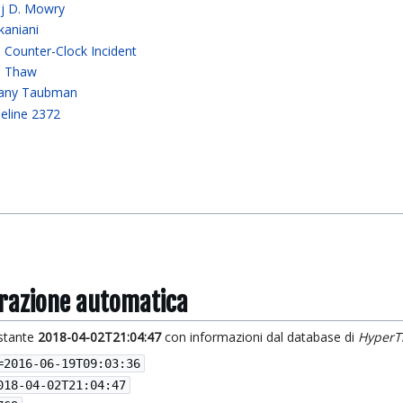
j D. Mowry
kaniani
 Counter-Clock Incident
e Thaw
fany Taubman
eline 2372
grazione automatica
istante
2018-04-02T21:04:47
con informazioni dal database di
HyperT
=
2016-06-19T09:03:36
018-04-02T21:04:47