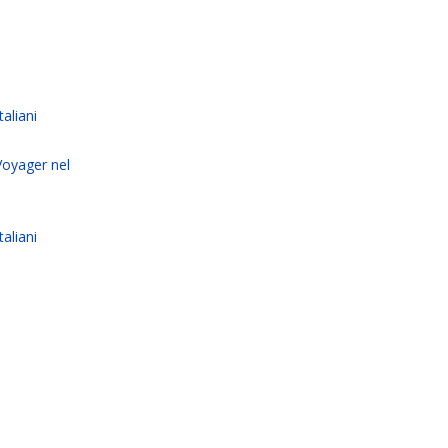
taliani
Voyager nel
taliani