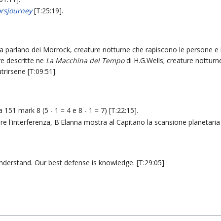
orsjourney
[T:25:19].
na parlano dei Morrock, creature notturne che rapiscono le persone e 
re descritte ne
La Macchina del Tempo
di H.G.Wells; creature nottur
utrirsene [T:09:51].
a 151 mark 8 (5 - 1 = 4 e 8 - 1 = 7) [T:22:15].
e l'interferenza, B'Elanna mostra al Capitano la scansione planetaria 
nderstand. Our best defense is knowledge. [T:29:05]