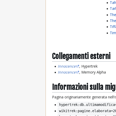
Tah
Tar
The
Th
Tif
Tim
Collegamenti esterni
Innocence
, Hypertrek
Innocence
, Memory Alpha
Informazioni sulla mi
Pagina originariamente generata nell'
hypertrek:db.ultimamodifica
wikitrek:pagine.elaborata=
2