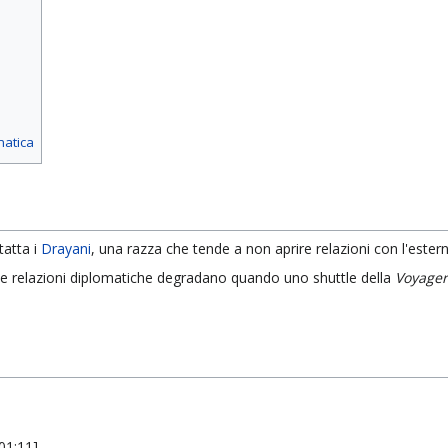
matica
atta i
Drayani
, una razza che tende a non aprire relazioni con l'ester
e relazioni diplomatiche degradano quando uno shuttle della
Voyager
01:11].