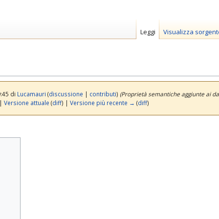
Leggi
Visualizza sorgent
9:45 di
Lucamauri
(
discussione
|
contributi
)
(Proprietà semantiche aggiunte ai da
|
Versione attuale
(
diff
) |
Versione più recente →
(
diff
)