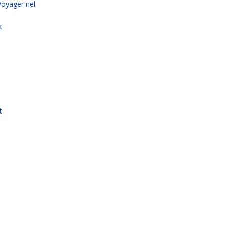
Voyager nel
k
t