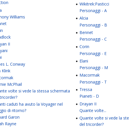
ction
Wikitrek:Pasticci
ia
Personaggi - A
hony Williams
Alcia
net
Personaggi - B
in
Bennet
dlock
Personaggi - C
yan II
Corin
yani
Personaggi - E
ni
Elani
es L. Conway
Personaggi - M
a Klink
Macormak
cormak
Personaggi - T
nie McPhail
Tressa
nte volte si vede la stessa schermata
Pianeti - D
 tricorder?
Drayan II
nti caduti ha avuto la Voyager nel
ggio di ritorno?
Quante volte...
hard Garon
Quante volte si vede la s
ah Rayne
del tricorder?