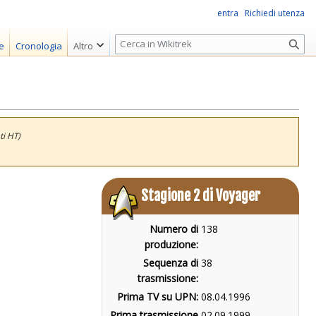
entra
Richiedi utenza
R
e
Cronologia
Altro
i
c
e
r
c
ti HT)
a
Stagione 2 di Voyager
Numero di
138
produzione:
Sequenza di
38
trasmissione:
Prima TV su UPN:
08.04.1996
Prima trasmissione
02.09.1999