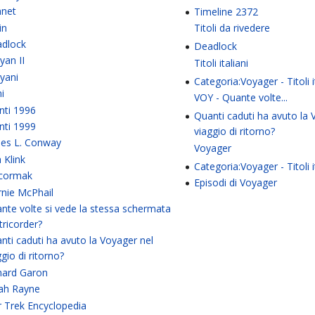
net
Timeline 2372
in
Titoli da rivedere
dlock
Deadlock
yan II
Titoli italiani
yani
Categoria:Voyager - Titoli i
ni
VOY - Quante volte...
nti 1996
Quanti caduti ha avuto la 
nti 1999
viaggio di ritorno?
es L. Conway
Voyager
a Klink
Categoria:Voyager - Titoli i
cormak
Episodi di Voyager
nie McPhail
nte volte si vede la stessa schermata
 tricorder?
nti caduti ha avuto la Voyager nel
ggio di ritorno?
hard Garon
ah Rayne
r Trek Encyclopedia