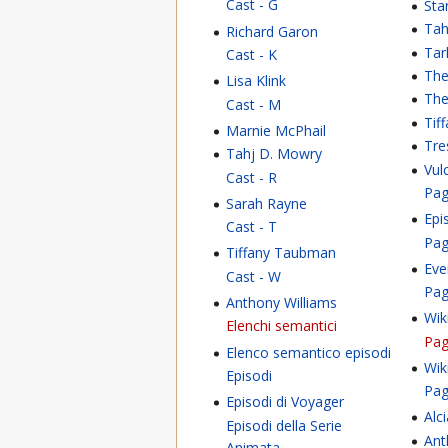
Cast - G
Sta
Tah
Richard Garon
Tar
Cast - K
The
Lisa Klink
Th
Cast - M
Tif
Marnie McPhail
Tre
Tahj D. Mowry
Vul
Cast - R
Pag
Sarah Rayne
Epis
Cast - T
Pag
Tiffany Taubman
Eve
Cast - W
Pag
Anthony Williams
Wik
Elenchi semantici
Pag
Elenco semantico episodi
Wik
Episodi
Pag
Episodi di Voyager
Alc
Episodi della Serie
Ant
Animata