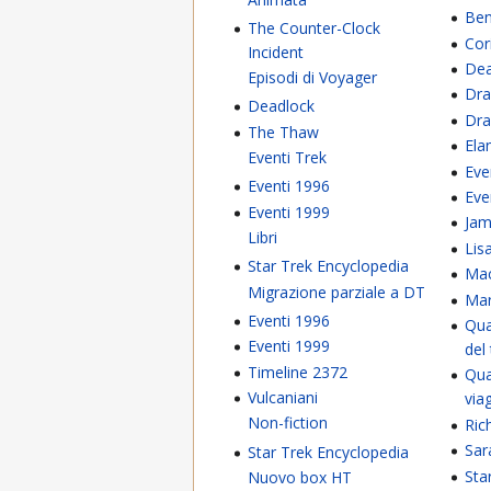
Ben
The Counter-Clock
Cor
Incident
Dea
Episodi di Voyager
Dra
Deadlock
Dra
The Thaw
Ela
Eventi Trek
Eve
Eventi 1996
Eve
Eventi 1999
Jam
Libri
Lis
Star Trek Encyclopedia
Ma
Migrazione parziale a DT
Mar
Eventi 1996
Qua
Eventi 1999
del
Timeline 2372
Qua
Vulcaniani
via
Non-fiction
Ric
Sar
Star Trek Encyclopedia
Sta
Nuovo box HT