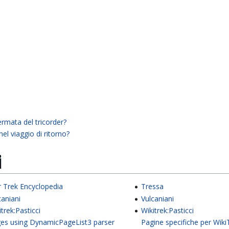
ermata del tricorder?
el viaggio di ritorno?
i
r Trek Encyclopedia
Tressa
caniani
Vulcaniani
itrek:Pasticci
Wikitrek:Pasticci
es using DynamicPageList3 parser
Pagine specifiche per Wiki