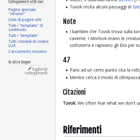
Collegamenti utili vari
Tuvok recita alcuni passaggi di
fal
Pagina speciale
''version''
Lista di pagine utili
Note
Tutti i ''template'' di
contenuto
I bambini che Tuvok trova sulla lu
Tutti i ''template''
caverne. I Morlock erano le creatu
Tutti i moduli di codice
sottoterra e rapivano gli Eloi per n
LUA
Caricamento massivo
47
In altre lingue
Aggiungi
Paris ad un certo punto cita la rott
collegamenti
Mentre cerca il modo di oltrepassar
Citazioni
Tuvok
: We often fear what we don't u
Riferimenti