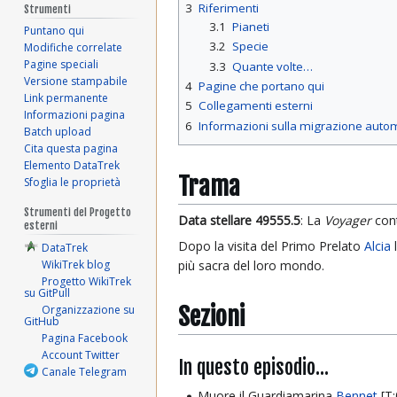
3
Riferimenti
Strumenti
3.1
Pianeti
Puntano qui
3.2
Specie
Modifiche correlate
Pagine speciali
3.3
Quante volte…
Versione stampabile
4
Pagine che portano qui
Link permanente
5
Collegamenti esterni
Informazioni pagina
6
Informazioni sulla migrazione auto
Batch upload
Cita questa pagina
Elemento DataTrek
Trama
Sfoglia le proprietà
Strumenti del Progetto
Data stellare 49555.5
: La
Voyager
cont
esterni
Dopo la visita del Primo Prelato
Alcia
l
DataTrek
WikiTrek blog
più sacra del loro mondo.
Progetto WikiTrek
su GitPull
Sezioni
Organizzazione su
GitHub
Pagina Facebook
Account Twitter
In questo episodio...
Canale Telegram
Muore il Guardiamarina
Bennet
[T: