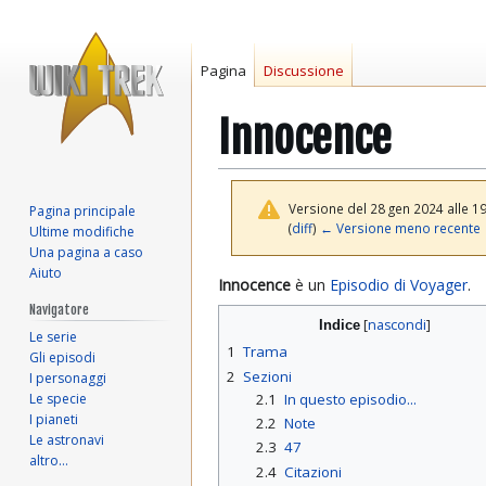
Pagina
Discussione
Innocence
Versione del 28 gen 2024 alle 1
Pagina principale
(
diff
)
← Versione meno recente
Ultime modifiche
Una pagina a caso
Aiuto
Vai
Vai
Innocence
è un
Episodio di Voyager
.
alla
alla
Navigatore
Indice
navigazione
ricerca
Le serie
1
Trama
Gli episodi
2
Sezioni
I personaggi
Le specie
2.1
In questo episodio...
I pianeti
2.2
Note
Le astronavi
2.3
47
altro…
2.4
Citazioni