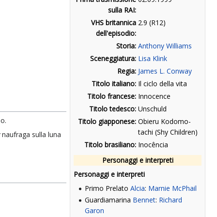
sulla RAI:
VHS britannica
2.9 (R12)
dell'episodio:
Storia:
Anthony Williams
Sceneggiatura:
Lisa Klink
Regia:
James L. Conway
Titolo italiano:
Il ciclo della vita
Titolo francese:
Innocence
Titolo tedesco:
Unschuld
no.
Titolo giapponese:
Obieru Kodomo-
tachi (Shy Children)
naufraga sulla luna
Titolo brasiliano:
Inocência
Personaggi e interpreti
Personaggi e interpreti
Primo Prelato
Alcia
:
Marnie McPhail
Guardiamarina
Bennet
:
Richard
Garon