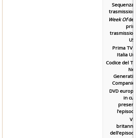
Sequenza d
trasmissione
Week Of
dell
prim
trasmission
USA
Prima TV s
Italia Uno
Codice del Th
Nex
Generatio
Companion
DVD europe
in cui 
present
l'episodio
VH
britannic
dell'episodio