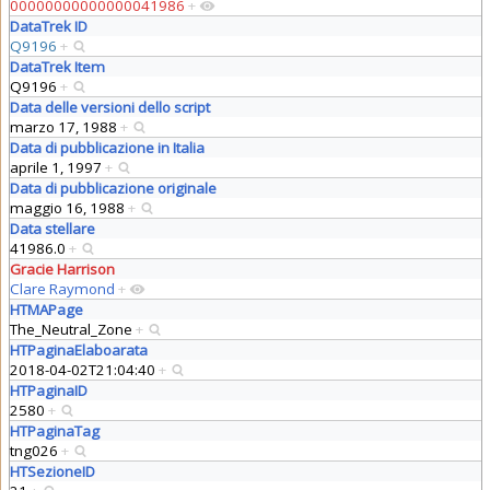
00000000000000041986
+
DataTrek ID
Q9196
+
DataTrek Item
Q9196
+
Data delle versioni dello script
marzo 17, 1988
+
Data di pubblicazione in Italia
aprile 1, 1997
+
Data di pubblicazione originale
maggio 16, 1988
+
Data stellare
41986.0
+
Gracie Harrison
Clare Raymond
+
HTMAPage
The_Neutral_Zone
+
HTPaginaElaboarata
2018-04-02T21:04:40
+
HTPaginaID
2580
+
HTPaginaTag
tng026
+
HTSezioneID