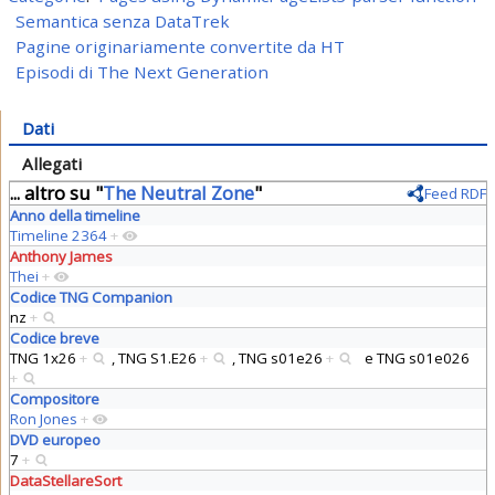
Semantica senza DataTrek
Pagine originariamente convertite da HT
Episodi di The Next Generation
Dati
Allegati
... altro su "
The Neutral Zone
"
Feed RDF
Anno della timeline
Timeline 2364
+
Anthony James
Thei
+
Codice TNG Companion
nz
+
Codice breve
TNG 1x26
+
,
TNG S1.E26
+
,
TNG s01e26
+
e
TNG s01e026
+
Compositore
Ron Jones
+
DVD europeo
7
+
DataStellareSort