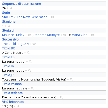
Sequenza di trasmissione
26
+
Serie
Star Trek: The Next Generation
+
Stagione
1
+
Storia di
Maurice Hurley
+
,
Deborah McIntyre
+
e
Mona Clee
+
Successivo
The Child (tng027)
+
Titolo BR
A Zona Neutra
+
Titolo ES
La zona neutral
+
Titolo FR
La zone neutre
+
Titolo JP
Totsuzen no Houmonsha (Suddenly Visitor)
+
Titolo italiano
La zona neutrale
+
Titolo tedesco
Die neutrale Zone (La zona neutrale)
+
VHS britannica
13 (PG)
+