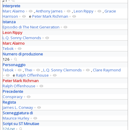
21
+
Interprete
Marc Alaimo
+
,
Anthony James
+
,
Leon Rippy
+
,
Gracie
Harrison
+
e
Peter Mark Richman
+
Istanza
Episodio di The Next Generation
+
Leon Rippy
L.Q. Sonny Clemonds
+
Marc Alaimo
Tebok
+
Numero di produzione
126
+
Personaggio
Tebok
+
,
Thei
+
,
L.Q. Sonny Clemonds
+
,
Clare Raymond
+
e
Ralph Offenhouse
+
Peter Mark Richman
Ralph Offenhouse
+
Precedente
Conspiracy
+
Regista
James L. Conway
+
Sceneggiatura di
Maurice Hurley
+
Script su ST Minutiae
126.txt
+