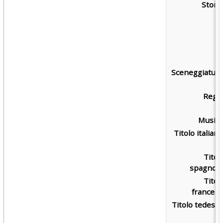
Storia
Sceneggiatura
Regia
Musica
Titolo italiano
Titol
spagnolo
Titol
francese
Titolo tedesco