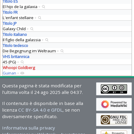
Titolo ES
El hijo de la galaxia
+
Titolo FR
L'enfant stellaire
+
Titolo JP
Galaxy Child
+
Titolo italiano
Il figlio della galassia
+
Titolo tedesco
Die Begegnung im Weltraum
+
VHS britannica
45 (PG)
+
Whoopi Goldberg
Guinan
+
Questa pagina è stata modificata per
l'ultima volta il 24 ago 2025 alle 04:37.
Il contenuto è disponibile in base alla
licenza
CC BY-SA 4.0 e GFDL
, se non
diversamente specificato.
Informativa sulla privacy