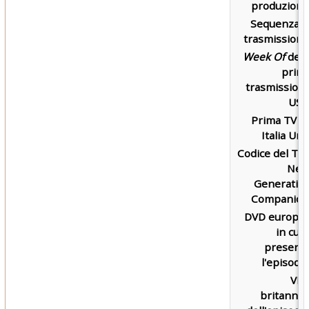
produzione
Sequenza d
trasmissione
Week Of
dell
prim
trasmission
USA
Prima TV s
Italia Uno
Codice del Th
Nex
Generatio
Companion
DVD europe
in cui 
present
l'episodio
VH
britannic