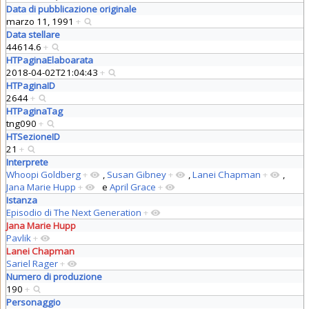
Data di pubblicazione originale
marzo 11, 1991
+
Data stellare
44614.6
+
HTPaginaElaboarata
2018-04-02T21:04:43
+
HTPaginaID
2644
+
HTPaginaTag
tng090
+
HTSezioneID
21
+
Interprete
Whoopi Goldberg
+
,
Susan Gibney
+
,
Lanei Chapman
+
,
Jana Marie Hupp
+
e
April Grace
+
Istanza
Episodio di The Next Generation
+
Jana Marie Hupp
Pavlik
+
Lanei Chapman
Sariel Rager
+
Numero di produzione
190
+
Personaggio