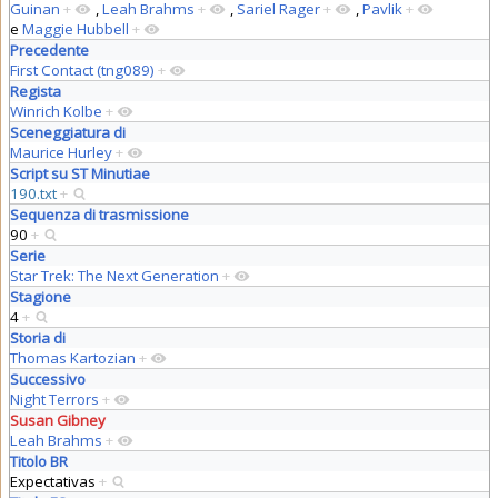
Guinan
+
,
Leah Brahms
+
,
Sariel Rager
+
,
Pavlik
+
e
Maggie Hubbell
+
Precedente
First Contact (tng089)
+
Regista
Winrich Kolbe
+
Sceneggiatura di
Maurice Hurley
+
Script su ST Minutiae
190.txt
+
Sequenza di trasmissione
90
+
Serie
Star Trek: The Next Generation
+
Stagione
4
+
Storia di
Thomas Kartozian
+
Successivo
Night Terrors
+
Susan Gibney
Leah Brahms
+
Titolo BR
Expectativas
+