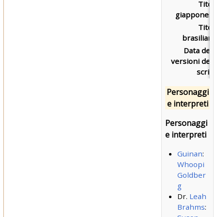
Titol
giapponese
Titol
brasiliano
Data dell
versioni dell
script
Personaggi
e interpreti
Personaggi
e interpreti
Guinan
:
Whoopi
Goldber
g
Dr.
Leah
Brahms
: