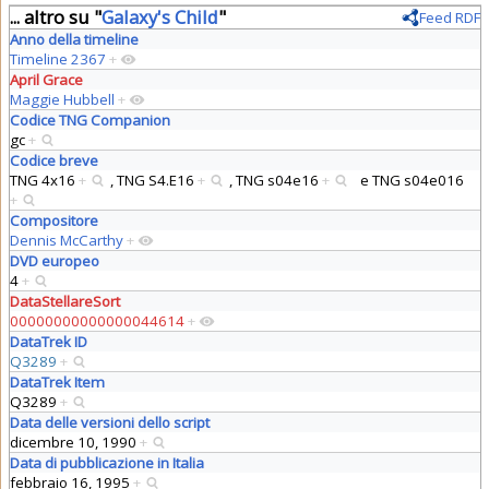
... altro su "
Galaxy's Child
"
Feed RDF
Anno della timeline
Timeline 2367
+
April Grace
Maggie Hubbell
+
Codice TNG Companion
gc
+
Codice breve
TNG 4x16
+
,
TNG S4.E16
+
,
TNG s04e16
+
e
TNG s04e016
+
Compositore
Dennis McCarthy
+
DVD europeo
4
+
DataStellareSort
00000000000000044614
+
DataTrek ID
Q3289
+
DataTrek Item
Q3289
+
Data delle versioni dello script
dicembre 10, 1990
+
Data di pubblicazione in Italia
febbraio 16, 1995
+