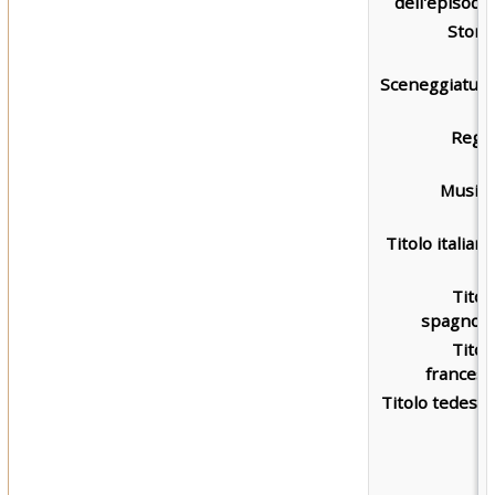
dell'episodio
Storia
Sceneggiatura
Regia
Musica
Titolo italiano
Titol
spagnolo
Titol
francese
Titolo tedesco