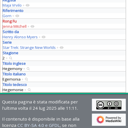
Regista
Maja Vrvilo
+
Riferimento
Gorn
+
Rong Fu
Jenna Mitchell
+
Scritto da
Henry Alonso Myers
+
Serie
Star Trek: Strange New Worlds
+
Stagione
2
+
Titolo inglese
Hegemony
+
Titolo italiano
Egemonia
+
Titolo tedesco
Hegemonie
+
Questa pagina è stata modificata per
l'ultima volta il 24 lug 2025 alle 11:11.
Il contenuto è disponibile in base alla
licenza
CC BY-SA 4.0 e GFDL
, se non