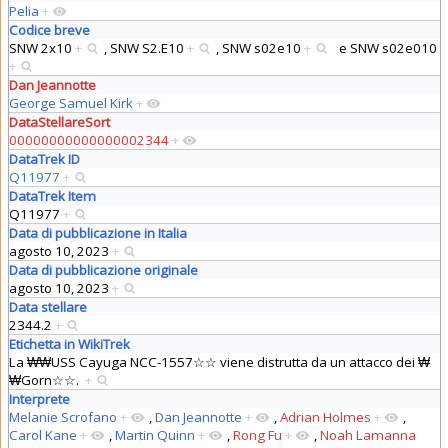
Pelia
+
Codice breve
SNW 2x10
+
,
SNW S2.E10
+
,
SNW s02e10
+
e
SNW s02e010
+
Dan Jeannotte
George Samuel Kirk
+
DataStellareSort
00000000000000002344
+
DataTrek ID
Q11977
+
DataTrek Item
Q11977
+
Data di pubblicazione in Italia
agosto 10, 2023
+
Data di pubblicazione originale
agosto 10, 2023
+
Data stellare
2344.2
+
Etichetta in WikiTrek
La ₩₩USS Cayuga NCC-1557☆☆ viene distrutta da un attacco dei ₩
₩Gorn☆☆.
+
Interprete
Melanie Scrofano
+
,
Dan Jeannotte
+
,
Adrian Holmes
+
,
Carol Kane
+
,
Martin Quinn
+
,
Rong Fu
+
,
Noah Lamanna