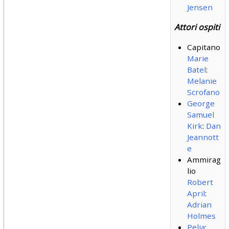
Jensen
Attori ospiti
Capitano
Marie
Batel
:
Melanie
Scrofano
George
Samuel
Kirk
:
Dan
Jeannott
e
Ammirag
lio
Robert
April
:
Adrian
Holmes
Pelia
: