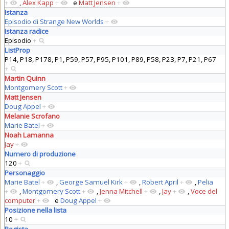
+
,
Alex Kapp
+
e
Matt Jensen
+
Istanza
Episodio di Strange New Worlds
+
Istanza radice
Episodio
+
ListProp
P14, P18, P178, P1, P59, P57, P95, P101, P89, P58, P23, P7, P21, P67
+
Martin Quinn
Montgomery Scott
+
Matt Jensen
Doug Appel
+
Melanie Scrofano
Marie Batel
+
Noah Lamanna
Jay
+
Numero di produzione
120
+
Personaggio
Marie Batel
+
,
George Samuel Kirk
+
,
Robert April
+
,
Pelia
+
,
Montgomery Scott
+
,
Jenna Mitchell
+
,
Jay
+
,
Voce del
computer
+
e
Doug Appel
+
Posizione nella lista
10
+