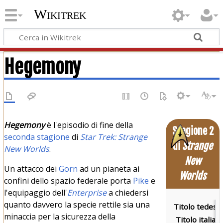
Wikitrek
Hegemony
Hegemony
è l'episodio di fine della
Stagione 2
seconda stagione
di
Star Trek: Strange
di
Strange
New Worlds
.
New
Un attacco dei
Gorn
ad un pianeta ai
Worlds
confini dello spazio federale porta
Pike
e
l'equipaggio dell'
Enterprise
a chiedersi
quanto davvero la specie rettile sia una
Titolo tedesc
minaccia per la sicurezza della
Titolo italian