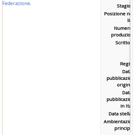
Federazione
.
Stagione
Posizione nel
list
Numero d
produzione
Scritto d
Regist
Data 
pubblicazion
original
Data 
pubblicazion
in Itali
Data stellar
Ambientazion
principal