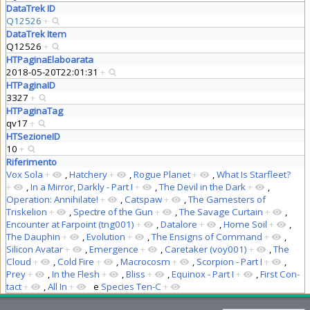
DataTrek ID
Q12526
+
DataTrek Item
Q12526
+
HTPaginaElaboarata
2018-05-20T22:01:31
+
HTPaginaID
3327
+
HTPaginaTag
qv17
+
HTSezioneID
10
+
Riferimento
Vox Sola
+
,
Hatchery
+
,
Rogue Planet
+
,
What Is Starfleet?
+
,
In a Mirror, Darkly - Part I
+
,
The Devil in the Dark
+
,
Operation: Annihilate!
+
,
Catspaw
+
,
The Gamesters of
Triskelion
+
,
Spectre of the Gun
+
,
The Savage Curtain
+
,
Encounter at Farpoint (tng001)
+
,
Datalore
+
,
Home Soil
+
,
The Dauphin
+
,
Evolution
+
,
The Ensigns of Command
+
,
Silicon Avatar
+
,
Emergence
+
,
Caretaker (voy001)
+
,
The
Cloud
+
,
Cold Fire
+
,
Macrocosm
+
,
Scorpion - Part I
+
,
Prey
+
,
In the Flesh
+
,
Bliss
+
,
Equinox - Part I
+
,
First Con-
tact
+
,
All In
+
e
Species Ten-C
+