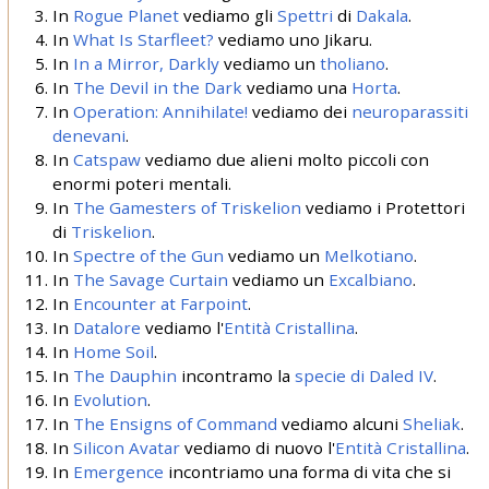
In
Rogue Planet
vediamo gli
Spettri
di
Dakala
.
In
What Is Starfleet?
vediamo uno Jikaru.
In
In a Mirror, Darkly
vediamo un
tholiano
.
In
The Devil in the Dark
vediamo una
Horta
.
In
Operation: Annihilate!
vediamo dei
neuroparassiti
denevani
.
In
Catspaw
vediamo due alieni molto piccoli con
enormi poteri mentali.
In
The Gamesters of Triskelion
vediamo i Protettori
di
Triskelion
.
In
Spectre of the Gun
vediamo un
Melkotiano
.
In
The Savage Curtain
vediamo un
Excalbiano
.
In
Encounter at Farpoint
.
In
Datalore
vediamo l'
Entità Cristallina
.
In
Home Soil
.
In
The Dauphin
incontramo la
specie di Daled IV
.
In
Evolution
.
In
The Ensigns of Command
vediamo alcuni
Sheliak
.
In
Silicon Avatar
vediamo di nuovo l'
Entità Cristallina
.
In
Emergence
incontriamo una forma di vita che si