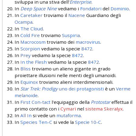
sviluppa in una stiva dell'
Enterprise
.
In
Deep Space Nine
vediamo i
Fondatori
del
Dominio
.
In
Caretaker
troviamo il
Nacene
Guardiano degli
Ocampa
.
In
The Cloud
.
In
Cold Fire
troviamo
Suspiria
.
In
Macrocosm
troviamo dei
macrovirus
.
In
Scorpion
vediamo la specie
8472
.
In
Prey
vediamo la specie
8472
.
In
In the Flesh
vediamo la specie
8472
.
In
Bliss
troviamo un alieno gigante in grado
proiettare illusioni nelle menti degli umanoidi.
In
Equinox
troviamo alieni interdimensionali.
In
Star Trek: Prodigy
uno dei protagonisti
è un
Verme
melanoide
.
In
First Con-tact
l'equipaggio della
Protostar
effettua il
primo contatto con i
Cymari
nel
sistema Skeralyx
.
In
All In
si vede un
mutaforma
.
In
Species Ten-C
si vede la
Specie 10-C
.