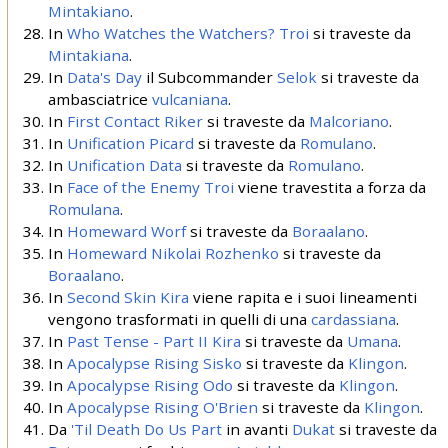
Mintakiano
.
In
Who Watches the Watchers?
Troi
si traveste da
Mintakiana
.
In
Data's Day
il Subcommander
Selok
si traveste da
ambasciatrice
vulcaniana
.
In
First Contact
Riker
si traveste da
Malcoriano
.
In
Unification
Picard
si traveste da
Romulano
.
In
Unification
Data
si traveste da
Romulano
.
In
Face of the Enemy
Troi
viene travestita a forza da
Romulana
.
In
Homeward
Worf
si traveste da
Boraalano
.
In
Homeward
Nikolai Rozhenko
si traveste da
Boraalano
.
In
Second Skin
Kira
viene rapita e i suoi lineamenti
vengono trasformati in quelli di una
cardassiana
.
In
Past Tense - Part II
Kira
si traveste da
Umana
.
In
Apocalypse Rising
Sisko
si traveste da
Klingon
.
In
Apocalypse Rising
Odo
si traveste da
Klingon
.
In
Apocalypse Rising
O'Brien
si traveste da
Klingon
.
Da
'Til Death Do Us Part
in avanti
Dukat
si traveste da