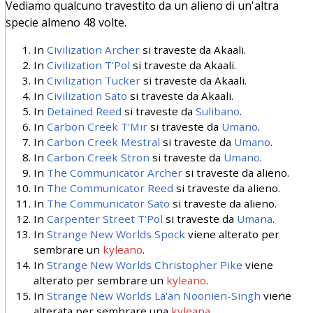
Vediamo qualcuno travestito da un alieno di un'altra
specie almeno 48 volte.
In
Civilization
Archer
si traveste da Akaali.
In
Civilization
T'Pol
si traveste da Akaali.
In
Civilization
Tucker
si traveste da Akaali.
In
Civilization
Sato
si traveste da Akaali.
In
Detained
Reed
si traveste da
Sulibano
.
In
Carbon Creek
T'Mir
si traveste da
Umano
.
In
Carbon Creek
Mestral
si traveste da
Umano
.
In
Carbon Creek
Stron
si traveste da
Umano
.
In
The Communicator
Archer
si traveste da alieno.
In
The Communicator
Reed
si traveste da alieno.
In
The Communicator
Sato
si traveste da alieno.
In
Carpenter Street
T'Pol
si traveste da
Umana
.
In
Strange New Worlds
Spock
viene alterato per
sembrare un
kyleano
.
In
Strange New Worlds
Christopher Pike
viene
alterato per sembrare un
kyleano
.
In
Strange New Worlds
La'an Noonien-Singh
viene
alterata per sembrare una
kyleana
.