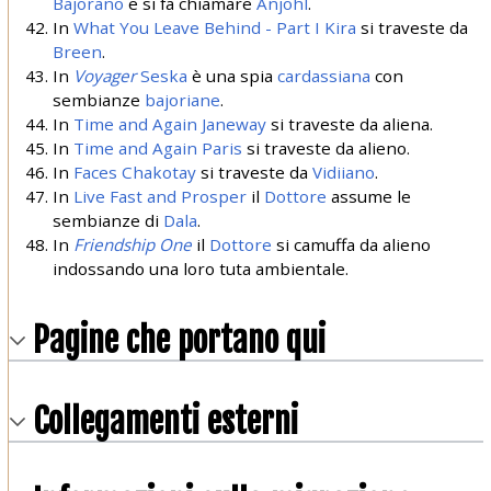
Bajorano
e si fa chiamare
Anjohl
.
In
What You Leave Behind - Part I
Kira
si traveste da
Breen
.
In
Voyager
Seska
è una spia
cardassiana
con
sembianze
bajoriane
.
In
Time and Again
Janeway
si traveste da aliena.
In
Time and Again
Paris
si traveste da alieno.
In
Faces
Chakotay
si traveste da
Vidiiano
.
In
Live Fast and Prosper
il
Dottore
assume le
sembianze di
Dala
.
In
Friendship One
il
Dottore
si camuffa da alieno
indossando una loro tuta ambientale.
Pagine che portano qui
Collegamenti esterni