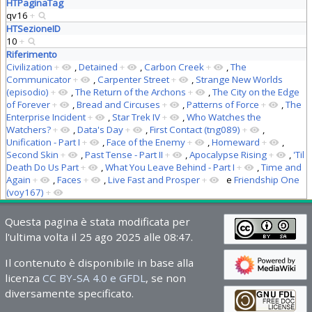
HTPaginaTag
qv16
+
HTSezioneID
10
+
Riferimento
Civilization
+
,
Detained
+
,
Carbon Creek
+
,
The
Communicator
+
,
Carpenter Street
+
,
Strange New Worlds
(episodio)
+
,
The Return of the Archons
+
,
The City on the Edge
of Forever
+
,
Bread and Circuses
+
,
Patterns of Force
+
,
The
Enterprise Incident
+
,
Star Trek IV
+
,
Who Watches the
Watchers?
+
,
Data's Day
+
,
First Contact (tng089)
+
,
Unification - Part I
+
,
Face of the Enemy
+
,
Homeward
+
,
Second Skin
+
,
Past Tense - Part II
+
,
Apocalypse Rising
+
,
'Til
Death Do Us Part
+
,
What You Leave Behind - Part I
+
,
Time and
Again
+
,
Faces
+
,
Live Fast and Prosper
+
e
Friendship One
(voy167)
+
Questa pagina è stata modificata per
l'ultima volta il 25 ago 2025 alle 08:47.
Il contenuto è disponibile in base alla
licenza
CC BY-SA 4.0 e GFDL
, se non
diversamente specificato.