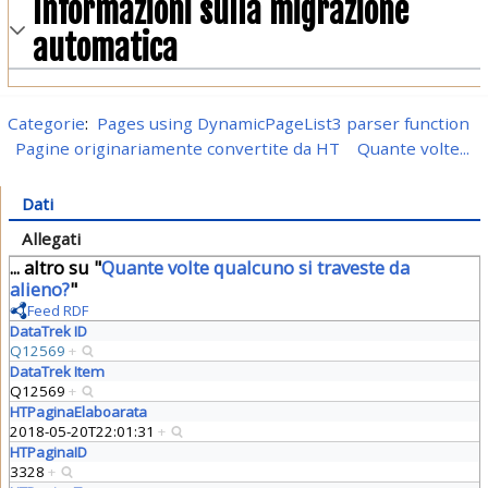
Informazioni sulla migrazione
automatica
Categorie
:
Pages using DynamicPageList3 parser function
Pagine originariamente convertite da HT
Quante volte...
Dati
Allegati
... altro su "
Quante volte qualcuno si traveste da
alieno?
"
Feed RDF
DataTrek ID
Q12569
+
DataTrek Item
Q12569
+
HTPaginaElaboarata
2018-05-20T22:01:31
+
HTPaginaID
3328
+