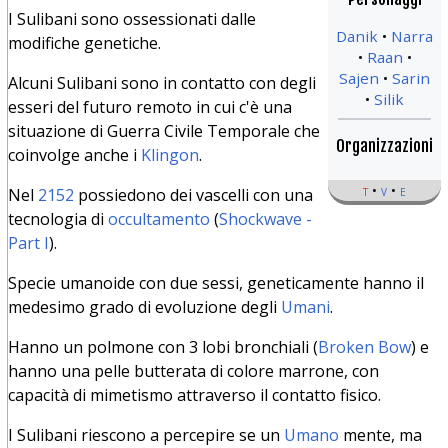
I Sulibani sono ossessionati dalle
Danik
Narra
modifiche genetiche.
Raan
Sajen
Sarin
Alcuni Sulibani sono in contatto con degli
Silik
esseri del futuro remoto in cui c'è una
situazione di Guerra Civile Temporale che
Organizzazioni
coinvolge anche i
Klingon
.
t
v
e
Nel
2152
possiedono dei vascelli con una
tecnologia di
occultamento
(
Shockwave -
Part I
).
Specie umanoide con due sessi, geneticamente hanno il
medesimo grado di evoluzione degli
Umani
.
Hanno un polmone con 3 lobi bronchiali (
Broken Bow
) e
hanno una pelle butterata di colore marrone, con
capacità di mimetismo attraverso il contatto fisico.
I Sulibani riescono a percepire se un
Umano
mente, ma