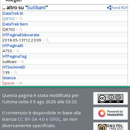
... altro su "
Sulibani
"
Feed RDF
DataTrek ID
Q8702
+
DataTrek Item
Q8702
+
HTPaginaElaboarata
2018-05-13T12:23:09
+
HTPaginaID
4753
+
HTPaginaTag
sulibani
+
HTSezioneID
139
+
Istanza
Specie
+
Questa pagina è stata modificata per
l'ultima volta il 9 ago 2026 alle 03:53.
Il contenuto è disponibile in base alla
licenza
CC BY-SA 4.0 e GFDL
, se non
diversamente specificato.