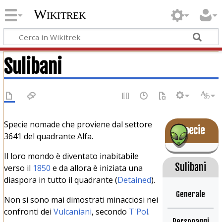
Wikitrek
Sulibani
Specie nomade che proviene dal settore
Specie
3641 del quadrante Alfa.
Il loro mondo è diventato inabitabile
Sulibani
verso il
1850
e da allora è iniziata una
diaspora in tutto il quadrante (
Detained
).
Generale
Non si sono mai dimostrati minacciosi nei
confronti dei
Vulcaniani
, secondo
T'Pol
.
Personaggi