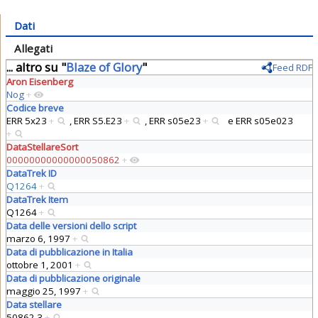
Dati
Allegati
... altro su "
Blaze of Glory
"
Feed RDF
Aron Eisenberg
Nog
+
Codice breve
ERR 5x23
+
,
ERR S5.E23
+
,
ERR s05e23
+
e
ERR s05e023
+
DataStellareSort
00000000000000050862
+
DataTrek ID
Q1264
+
DataTrek Item
Q1264
+
Data delle versioni dello script
marzo 6, 1997
+
Data di pubblicazione in Italia
ottobre 1, 2001
+
Data di pubblicazione originale
maggio 25, 1997
+
Data stellare
50862.3
+