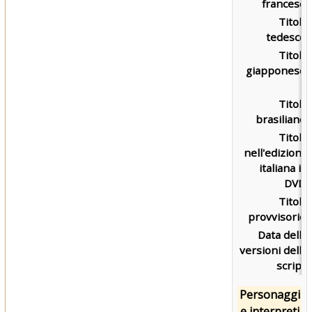
francese:
Titolo
tedesco:
Titolo
giapponese:
Titolo
brasiliano:
Titolo
nell'edizione
italiana in
DVD:
Titolo
provvisorio:
Data delle
versioni dello
script:
Personaggi
e interpreti