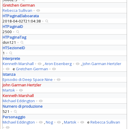
Gretchen German
Rebecca Sullivan
+
HTPaginaElaboarata
2018-04-02T21:04:38
+
HTPaginaID
2500
+
HTPaginaTag
dsn121
+
HTSezioneID
1
+
Interprete
Kenneth Marshall
+
,
Aron Eisenberg
+
,
John Garman Hertzler
+
e
Gretchen German
+
Istanza
Episodio di Deep Space Nine
+
John Garman Hertzler
Martok
+
Kenneth Marshall
Michael Eddington
+
Numero di produzione
521
+
Personaggio
Michael Eddington
+
,
Nog
+
,
Martok
+
e
Rebecca Sullivan
+