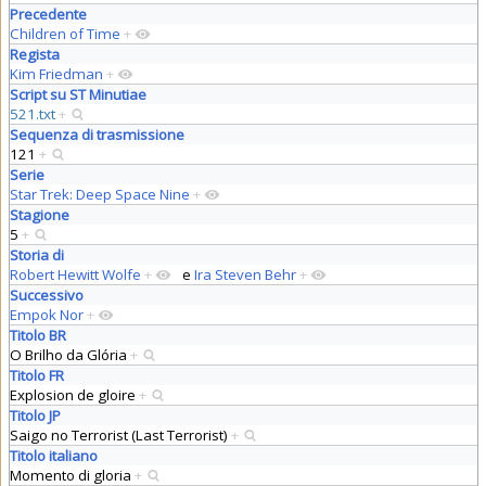
Precedente
Children of Time
+
Regista
Kim Friedman
+
Script su ST Minutiae
521.txt
+
Sequenza di trasmissione
121
+
Serie
Star Trek: Deep Space Nine
+
Stagione
5
+
Storia di
Robert Hewitt Wolfe
+
e
Ira Steven Behr
+
Successivo
Empok Nor
+
Titolo BR
O Brilho da Glória
+
Titolo FR
Explosion de gloire
+
Titolo JP
Saigo no Terrorist (Last Terrorist)
+
Titolo italiano
Momento di gloria
+