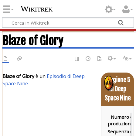
Wikitrek
Blaze of Glory
Blaze of Glory
è un
Episodio di Deep
Stagione 5
Space Nine
.
di Deep
Space Nine
Numero di
produzione:
Sequenza di