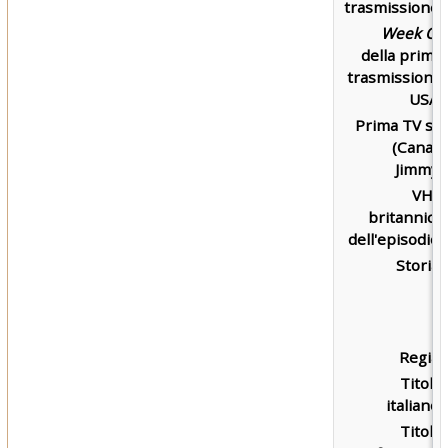
trasmissione:
Week Of
della prima
trasmissione
USA:
Prima TV su
(Canal)
Jimmy:
VHS
britannica
dell'episodio:
Storia:
Regia:
Titolo
italiano:
Titolo