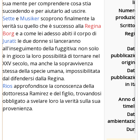
list
sua mente per comprendere cosa stia
Numero d
succedendo e per aiutarlo ad uscire.
produzion
Sette
e
Musiker
scoprono finalmente la
Scritto d
verità su quello che è successo alla
Regina
Borg
e a come lei adesso abiti il corpo di
Regist
Jurati
: le due donne si lanceranno
all'inseguimento della fuggitiva: non solo
Data 
pubblicazio
è in gioco la loro possibilità di tornare nel
original
XXV secolo, ma anche la sopravvivenza
Data 
stessa della specie umana, impossibilitata
pubblicazio
dal difendersi dalla Regina.
in Itali
Rios
approfondisce la conoscenza della
dottoressa Ramirez e del figlio, trovandosi
Anno del
obbligato a svelare loro la verità sulla sua
timelin
provenienza.
Data 
ambientazion
Durat