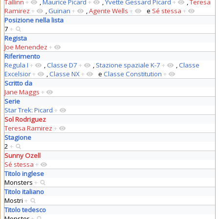
Tallinn
+
,
Maurice Picard
+
,
Yvette Gessard Picard
+
,
Teresa
Ramirez
+
,
Guinan
+
,
Agente Wells
+
e
Sé stessa
+
Posizione nella lista
7
+
Regista
Joe Menendez
+
Riferimento
Regula I
+
,
Classe D7
+
,
Stazione spaziale K-7
+
,
Classe
Excelsior
+
,
Classe NX
+
e
Classe Constitution
+
Scritto da
Jane Maggs
+
Serie
Star Trek: Picard
+
Sol Rodriguez
Teresa Ramirez
+
Stagione
2
+
Sunny Ozell
Sé stessa
+
Titolo inglese
Monsters
+
Titolo italiano
Mostri
+
Titolo tedesco
Monster
+