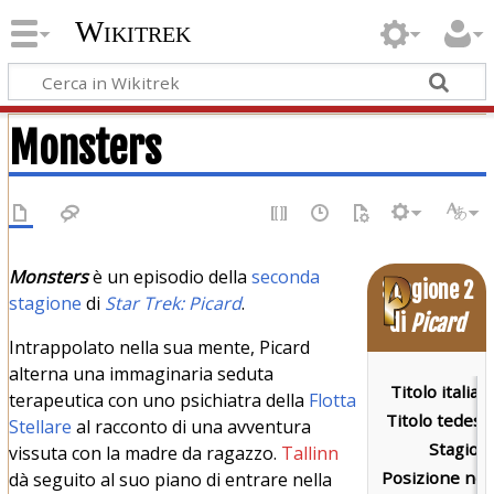
Wikitrek
Monsters
Monsters
è un episodio della
seconda
Stagione 2
stagione
di
Star Trek: Picard
.
di
Picard
Intrappolato nella sua mente, Picard
alterna una immaginaria seduta
Titolo italian
terapeutica con uno psichiatra della
Flotta
Titolo tedesc
Stellare
al racconto di una avventura
Stagion
vissuta con la madre da ragazzo.
Tallinn
Posizione nel
dà seguito al suo piano di entrare nella