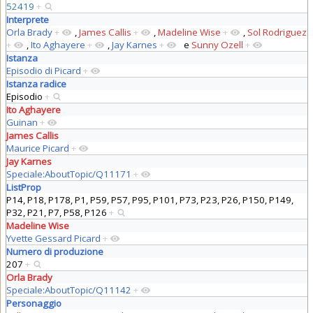
52419
+
Interprete
Orla Brady
+
,
James Callis
+
,
Madeline Wise
+
,
Sol Rodriguez
+
,
Ito Aghayere
+
,
Jay Karnes
+
e
Sunny Ozell
+
Istanza
Episodio di Picard
+
Istanza radice
Episodio
+
Ito Aghayere
Guinan
+
James Callis
Maurice Picard
+
Jay Karnes
Speciale:AboutTopic/Q11171
+
ListProp
P14, P18, P178, P1, P59, P57, P95, P101, P73, P23, P26, P150, P149,
P32, P21, P7, P58, P126
+
Madeline Wise
Yvette Gessard Picard
+
Numero di produzione
207
+
Orla Brady
Speciale:AboutTopic/Q11142
+
Personaggio