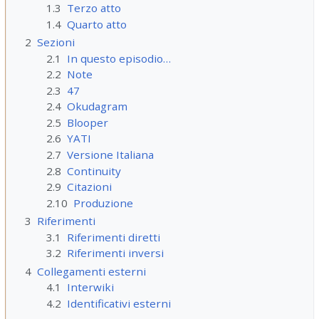
1.3
Terzo atto
1.4
Quarto atto
2
Sezioni
2.1
In questo episodio…
2.2
Note
2.3
47
2.4
Okudagram
2.5
Blooper
2.6
YATI
2.7
Versione Italiana
2.8
Continuity
2.9
Citazioni
2.10
Produzione
3
Riferimenti
3.1
Riferimenti diretti
3.2
Riferimenti inversi
4
Collegamenti esterni
4.1
Interwiki
4.2
Identificativi esterni