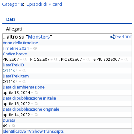
Categoria
:
Episodi di Picard
Dati
Allegati
... altro su "
Monsters
"
Feed RDF
Anno della timeline
Timeline 2024
+
Codice breve
PIC 2x07
+
,
PIC S2.E07
+
,
PIC s02e07
+
e
PIC s02e007
+
DataTrek ID
Q11164
+
DataTrek Item
Q11164
+
Data di ambientazione
aprile 13, 2024
+
Data di pubblicazione in Italia
aprile 15, 2022
+
Data di pubblicazione originale
aprile 14, 2022
+
Durata
49
+
Identificativo TV Show Transcripts